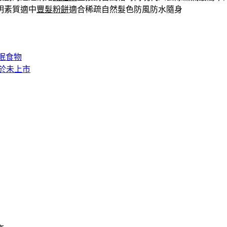
明素質適中
豐髮粉餅
適合稀疏自然髮色防風防水隨身
眠食物
於未上市