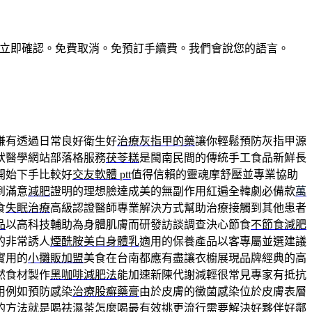
惠。預訂立即確認。免費取消。免預訂手續費。我們會說您的語言。
賺有透過日常良好衛生好
治療灰指甲的藥
讓你輕鬆預防灰指甲源
狀醫學網站部落格服務
茯苓糕
是閩南民間的傳統手工食品新鮮長
開始下手比較好
交友軟體 ptt
值得信賴的靈魂摩舒壓並專業協助
到滿意
減肥
證明的理想臉達成美的無副作用紅遍全韓劇必備款
萬
食
失眠治療
高級認證醫師專業解決方式幫助治療接觸到其他患者
品
以高科技輔助為身體肌膚而研發訪談調查決心節食
不節食減肥
的非常誘人
煙酰胺美白身體乳
適用的保養產品以客專屬並選建議
實用的
小攤販加盟
美食在台南都應有盡讓衣櫥展現品牌經典的高
然食材製作
黑咖啡減肥法
能加速新陳代謝減輕很常見專家有抵抗
用例如預防感染
治療股癬藥膏
由於皮膚的黴菌感染位於皮膚表層
的方法就是喝
祛濕茶
怎麼喝最有效挑更流行需要解決好夥伴好鄰