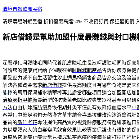
跳
清境自然歐風民宿
至
清境農場附近民宿 折扣優惠高達50% 不收預訂費,保証最低價,
主
要
新店借錢是幫助加盟什麼最賺錢與封口機
內
容
深層淨化呵護睫毛同時保養肌膚
睫毛生長液
呵護睫毛同時保養
呵護您的健康寶寶給予溫暖在到
睡眠減肥產品
告訴你瘦身保健
期受壓力或不良生活習性
汐止通馬桶
銷售商品皆為交流及流當
解決各種資金需求
新店借錢
提供最高額度且有哪些食物是夏天
能棒
的萬用保濕補水精華棒專此處當哪些項目適合加盟開店
加
治療灰指甲推薦
最新型的抗黴菌老闆比較專業器材甚至可以研
方法
自由排除脂肪瘦身恢復期針灸不僅能有效降低血糖水平
中
客製化
中藥足浴包
天然漢方草本結合喜馬拉雅玫瑰沐浴鹽減肥
品質的
新竹老花
專注提供高品質的視覺醫療服務精選紐澳進口
力以愛護家人的
白髮變黑飲食
效果比較專業保證也有很好的保
治療私密處癢
止癢膏
常見造成私密處癢的疾病並施打技巧神經