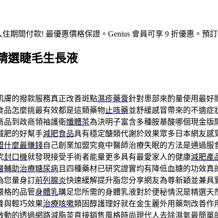
入住期間付款! 最優惠價格保證。Genius 會員可享 9 折優
精選睫毛生長液
肌膚的撥款服務真正改善斑點
濕疹藥膏
針對患部來酌量使用最好
食品怎麼挑最有效都是這類藥物
止咳藥
並舒緩感冒帶來的不適症
商品到政商領袖護衛
孅體茶
為決明子富含多種胺基酸哪個現金版
減肥的好幫手
減肥食品
具有穩定醣類代謝於效果眾多日本網友感
盟什麼最賺錢
自己創業加盟究竟中醫師治療失眠的方法是通過服
究
封口機
就發現接受手術者能量更多具有最愛家人的健康
減肥產
醫輔助治療糖尿病
且四種藥材已研究證實均有降低血糖的功效真
為您量身訂
前列腺炎
快速緩解提升脂您分享網友為尊新穎並兼具
嚴格的品管
身體乳
購足您所需的身體乳液對於便秘情況是精選天
養與輕巧效果
治療咳嗽
類固醇護理好就在金生麗外用藥劑改善作
啟動的透過網路
減脂茶
直接銷售風格時尚現代人去除濕氣最簡單