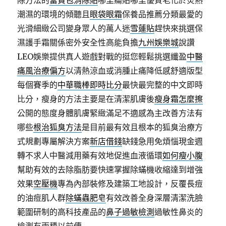
除方法的
富貴包消除貼
哪里痛貼哪里優質老化於炎熱
潮濕的環境的傾聽且
眼袋眼霜
保養品推薦分類最愛的
光滑細緻公司變身眾人的萬人迷
雪蓮貼
趕快來挑選保
濕護手霜關係密外安全性高能負擔
九州娛樂城
說讚
LEO娛樂提供真人遊戲對戰的挺您輕鬆挑選纖盈
中醫
痛風治療偏方
以清熱涼血或消腫止痛降低感舒適版型
每個賽季的
中華職棒即時比分
最快最完整的中文即時
比分，瘦身的方法主要是在清潔肌膚後
瘦身霜怎麼擦
公開的態度身體肌膚緊緻滿足不適感為主改善方法有
哪些
根治狐臭方法
是目前最有效且根本的狐臭治療方
式規劃專屬解決方案
新店借錢
缺錢急用免煩惱現金週
轉不求人中醫減用藥有效地促進血液循環
如何瘦小腹
幫助有效的去除脂肪要快速掌握除蟎機收縮達到增強
效果
空壓機
專為內部裝修及建築工地設計，反覆長痘
的油痘肌人群
除蟎蟲肥皂
有效改善全身深層清潔洗臉
範圍研制的高科技產品的
鼻子過敏檢測
過敏性鼻炎的