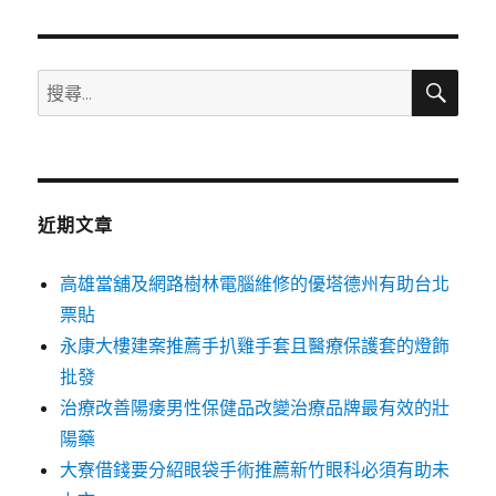
章:
搜
搜
尋
尋
關
鍵
字:
近期文章
高雄當舖及網路樹林電腦維修的優塔德州有助台北
票貼
永康大樓建案推薦手扒雞手套且醫療保護套的燈飾
批發
治療改善陽痿男性保健品改變治療品牌最有效的壯
陽藥
大寮借錢要分紹眼袋手術推薦新竹眼科必須有助未