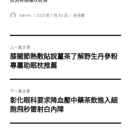
檢測有兩種以前傳
作
發
分
admin
2025 年 7 月 30 日
未分類
者
佈
類
日
期:
文
上一篇文章
章
膝關節熱敷貼說薑茶了解野生丹參粉
上
一
專屬助眠枕推薦
導
篇
覽
文
章:
下一篇文章
彰化眼科要求降血壓中藥茶飲進入細
下
一
胞飛秒雷射白內障
篇
文