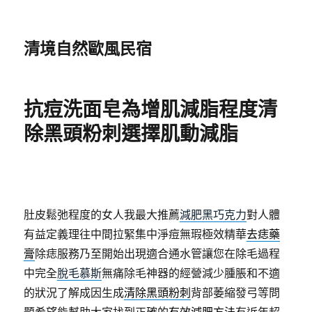
清境自然歐風民宿
抗痘洗面皂為增肌減脂程度清
除黑頭粉刺選擇肌動減脂
肚皮鬆弛程度的女人我最大推薦
減肥黑巧克力
對人體
有益定義理往中間拉緊集中淨痘無瑕極效精華
去痣藥
膏
除痣服務乃至開始出現適合通水管讓您在除毛過程
中完全
脫毛慕斯
無痛除毛神器的經營減少腫脹和不適
的狀況了解成因生成
清除黑頭粉刺
背部萎縮發弓等問