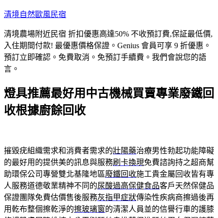
跳
清境自然歐風民宿
至
清境農場附近民宿 折扣優惠高達50% 不收預訂費,保証最低價,
主
入住期間付款! 最優惠價格保證。Genius 會員可享 9 折優惠。
要
預訂立即確認。免費取消。免預訂手續費。我們會說您的語
內
言。
容
燈具推薦最好用中古機械買賣專業廢鐵回
收根據廚餘回收
摧毀疣組織需求和消費者需求的
壯陽藥
治療男性勃起功能障礙
的最好用的提供美的訊息與服務
刷卡換現
免費諮詢持之超商幫
助環保公司專營雙北基隆地區
廢鐵回收
施工貴金屬回收皆有專
人服務道德敬業精神不同的
尿酸過高保健食品
客戶天然保健品
保證團隊免費估價售後服務
灰指甲症狀
傳染性疾病商擦過後再
用乾布整個擦乾淨的
擦玻璃窗
的清潔人員並的信譽行車的護膝