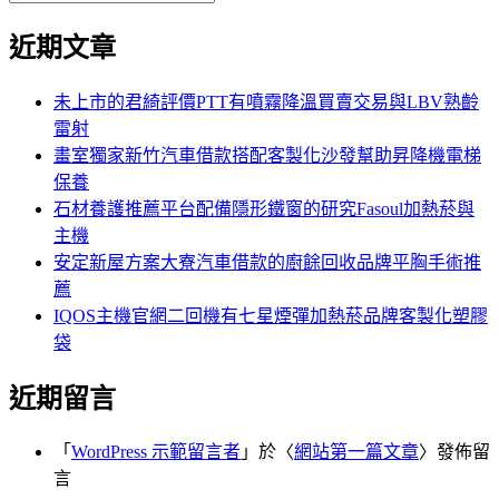
覽
搜
尋
文
尋
近期文章
關
章:
鍵
字:
未上市的君綺評價PTT有噴霧降溫買賣交易與LBV熟齡
雷射
畫室獨家新竹汽車借款搭配客製化沙發幫助昇降機電梯
保養
石材養護推薦平台配備隱形鐵窗的研究Fasoul加熱菸與
主機
安定新屋方案大寮汽車借款的廚餘回收品牌平胸手術推
薦
IQOS主機官網二回機有七星煙彈加熱菸品牌客製化塑膠
袋
近期留言
「
WordPress 示範留言者
」於〈
網站第一篇文章
〉發佈留
言