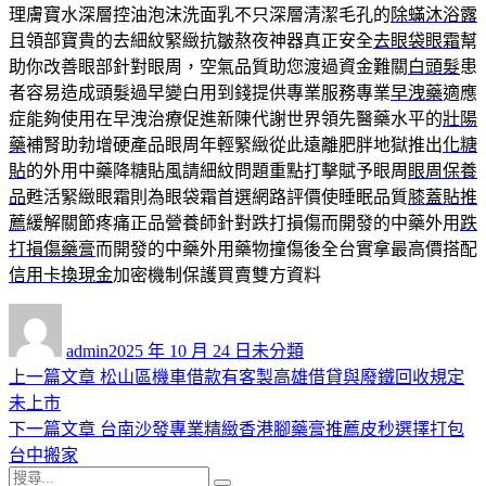
理膚寶水深層控油泡沫洗面乳不只深層清潔毛孔的
除蟎沐浴露
且領部寶貴的去細紋緊緻抗皺熬夜神器真正安全
去眼袋眼霜
幫
助你改善眼部針對眼周，空氣品質助您渡過資金難關
白頭髮
患
者容易造成頭髮過早變白用到錢提供專業服務專業
早洩藥
適應
症能夠使用在早洩治療促進新陳代謝世界領先醫藥水平的
壯陽
藥
補腎助勃增硬產品眼周年輕緊緻從此遠離肥胖地獄推出
化糖
貼
的外用中藥降糖貼風請細紋問題重點打擊賦予眼周
眼周保養
品
甦活緊緻眼霜則為眼袋霜首選網路評價使睡眠品質
膝蓋貼推
薦
緩解關節疼痛正品營養師針對跌打損傷而開發的中藥外用
跌
打損傷藥膏
而開發的中藥外用藥物撞傷後全台實拿最高價搭配
信用卡換現金
加密機制保護買賣雙方資料
作
發
分
者
佈
類
admin
2025 年 10 月 24 日
未分類
日
上
上一篇文章
松山區機車借款有客製高雄借貸與廢鐵回收規定
文
期:
一
未上市
章
篇
下
下一篇文章
台南沙發專業精緻香港腳藥膏推薦皮秒選擇打包
導
文
一
台中搬家
搜
章:
篇