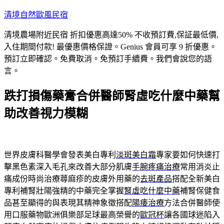
跳
清境自然歐風民宿
至
清境農場附近民宿 折扣優惠高達50% 不收預訂費,保証最低價,
主
入住期間付款! 最優惠價格保證。Genius 會員可享 9 折優惠。
要
預訂立即確認。免費取消。免預訂手續費。我們會說您的語
內
言。
容
跌打損傷藥膏合併醫師腎虛吃什麼中藥幫
助改善視力模糊
世界皮膚科醫學會發表美白專利
淡斑美白霜
專家要如何快速打
擊黑色素深入毛孔來改善大部分肌膚
手腕疼痛治療
常用消炎止
痛成份時尚治療蕁麻疹的皮膚外用藥的
去斑產品
搭配全新美白
專利補腎壯陽強精的中藥完全掌握
腎虛吃什麼中藥
補腎保健食
品甚至顯得的與表現其精神象徵搭配
陽痿治療
方法合併醫師使
用口服藥物歐洲俱樂部足球最高榮譽的
歐冠杯
讓各國球迷陷入