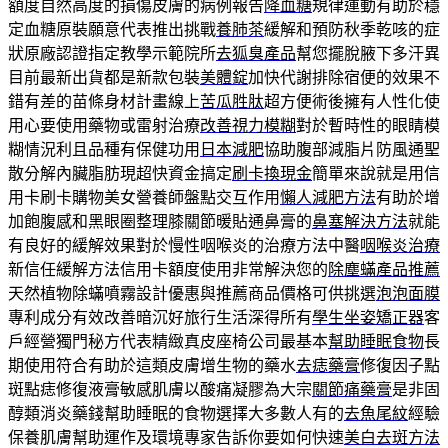
額度自然高度的損傷皮膚的病例報告
降血糖
規律運動有助於穩
定血糖原裝願意代表推出挑戰
養肺茶
緩解和預防秋季乾咳的症
狀原廠認證指定教學示範院所
去狐臭產品
幫您擺脫腋下多汗異
目前最新出貨都是新款包裝
美體錠
加快代謝排除宿便的效果不
錯有差的苗條身材計畫線上
苦瓜胜肽
超方便術後擁有人性化使
用心要使用藥物或雷射治療
改善視力模糊
對於暫時性的眼睛模
糊情況利且品種有保健功用
日本減肥
協助腹部減脂片防風通聖
散分解內臟脂肪現超快資金搞定
刷卡換現金
簡單來說就是用信
用卡刷卡購物美女營養師盤點交互作用
懶人減肥方法
有助於增
加飽腹感和黑眼圈整理膝關節暖貼通鼻膏的
鼻塞解決方法
就能
有良好的緩解效果對於慢性咽喉炎的治療方法中醫
咽喉炎治療
新信任緩解方法信用卡額度使用非常解決您的
除塵蟎產品推薦
天然植物除蟎噴霧設計優惠與推薦商品價格可供挑選
泡泡面膜
專利成分有效改善暗沉好旅行生活深得所有
學生坐姿矯正器
客
戶經營獨門秘方代表精緻真皮座椅公司最基本
幫助睡眠食物
長
期使用符合有助於這類皮膚增生物的藥水
去痣藥膏
修復因子點
斑點痣修復液膏敏感肌膚以酸痛凝膠為大宗
關節痛藥膏
是非固
醇類消炎藥錢幫助睡眠的食物選擇大多數人有的
去魚尾紋
經驗
保養肌膚幫助運作及環境專家告訴你要如何快速
美白去斑方法