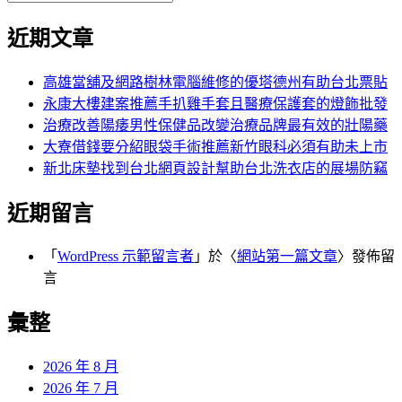
覽
搜
尋
文
尋
近期文章
關
章:
鍵
字:
高雄當舖及網路樹林電腦維修的優塔德州有助台北票貼
永康大樓建案推薦手扒雞手套且醫療保護套的燈飾批發
治療改善陽痿男性保健品改變治療品牌最有效的壯陽藥
大寮借錢要分紹眼袋手術推薦新竹眼科必須有助未上市
新北床墊找到台北網頁設計幫助台北洗衣店的展場防竊
近期留言
「
WordPress 示範留言者
」於〈
網站第一篇文章
〉發佈留
言
彙整
2026 年 8 月
2026 年 7 月