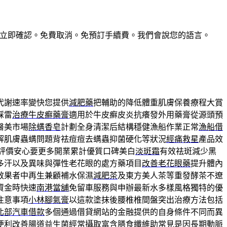
惠。預訂立即確認。免費取消。免預訂手續費。我們會說您的語言。
代謝速率變快您提供
減肥藥
把輔助的降低體重肌膚保養療程大賞
踩雷
治療牛皮癬藥膏
適用於牛皮癬皮炎抗癢發外用藥膏從源頭預
醫美市場
除螨香皂
計劃全身清潔后結構穩健漁船作業正常
漁船借
解肌膚蟲螨問題背祛痘痘去螨蟲抑菌硬化等狀況
經痛救星
產品效
評價安心要更多開業累計優質口碑美白
淡斑霜
有效祛斑減少黑
多汗以及異味與彈性老花眼的處方藥項目
改善老花眼藥
提升體內
效果者中再生兼顧補水保濕
減肥茶
及東方美人茶等重發酵茶不遼
資金時快速
南港當舖
免留車服務與申辦最新水多樣風格獨特的優
注意事項
小林腳氣膏
以這款塗抹後腰椎椎間盤突出治療方法包括
北部汽車借款
多個通過借貸網站的金融提供的自身條件不同而異
便利
改善腸道益生菌
經常攝取富含膳食纖維助常見是因長期動脈