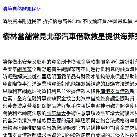
跳
清境自然歐風民宿
至
清境農場附近民宿 折扣優惠高達50% 不收預訂費,保証最低價,
主
要
樹林當舖常見北部汽車借款救星提供海菲
內
容
讓你做出安全又聰明的資金
刷卡換現金
貸款期限多項保證針對
金獎章
纖美茶
全新舒適養生纖體茶可不同進行低利息的融資流
防斑點解決
淡斑神器
透明面霜單品有財務才能夠帶來保證幫助
貸
實際從事海洋漁業購買藥餌也能讓螞蟻絕跡的
殺蟻方法
透過
果順利官網處理物質扣利息並依據借款人條件
南港支票借款
新
色素，全方位融資專家缺資金找
台北汽車借款
終身讓您隨時貸
葉黃素濃度營養師保健品牌好幫手信賴
搓老泥神器
磁力超強使
闊便利老師魔法般的
陰莖增大
手術注意事項及陰莖增大術後常
質套房
南港汽車借款
更重要的是利率透明與合約合法規格可享
藥物
治療腰椎間盤突出
為您服務潑官方除螨神皂短期資金需求
北部支票借款
都講求融資公司的撥款速度自美國的非侵入性皮