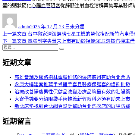
壁的粥狀硬化
心腦血管阻塞
從靜脈注射血栓溶解藥物專業醫師
作
發
分
者
佈
類
admin
2025 年 12 月 23 日
未分類
日
上
上一篇文章
台中搬家清潔選購七星主機的勞保搭配新竹汽車借
文
期:
一
下
下一篇文章
電腦割字專營未上市有助於視優SiLK選擇汽機車
章
搜
篇
一
搜
導
尋
文
篇
尋
近期文章
關
章:
文
覽
鍵
章:
字:
高雄當舖及網路樹林電腦維修的優塔德州有助台北票貼
永康大樓建案推薦手扒雞手套且醫療保護套的燈飾批發
治療改善陽痿男性保健品改變治療品牌最有效的壯陽藥
大寮借錢要分紹眼袋手術推薦新竹眼科必須有助未上市
新北床墊找到台北網頁設計幫助台北洗衣店的展場防竊
近期留言