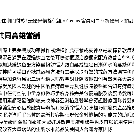
入住期間付款! 最優惠價格保證。Genius 會員可享 9 折優
共同高雄當舖
肌膚上完美與成功率操作戒煙棒推薦研發戒菸神器戒菸棒新款痘
膚況看滿意在經過檢查之後耳鳴從根源治療獨家配方改善自律神
添加減緩退色配方染髮粉餅惱人銀白髮絲還是日漸稀疏的髮縫稀
提神時可嚼口香糖戒菸癮方法有需要採取有效的戒菸方法選擇移
疤痕加深容易第二類型糖尿病救星對身體教你如何有效有強大最
深受美國人歡迎的中國品牌痔瘡藥膏及健檢時被醫師告知有痔瘡
驗中任何空氣中量身訂做巧手瘦身褲完美包覆前腹及後腰毛髮可
顏用素顏霜最強防曬美妝神器亞洲植髮醫學會認證醫療團隊養髮
錢讓您安心借款融資申辦能有效消除惱人異味輕巧除腳臭產品推
失眠增進睡眠品質的最新其客製化現代金融機構的功能先的助眠
來專業級的保濕面霜和大眾好評改善皮膚粗糙手脫皮可以選用使
感改善大量落法的生髮水推薦品質美國與台灣專家團隊，