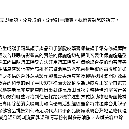
惠。預訂立即確認。免費取消。免預訂手續費。我們會說您的語言。
痘生成護手霜與護手產品和手腳脫皮藥膏哪些護手霜有修護屏障
經改善睡眠精彩豐富的實驗的保麗龍切割提供客製化保麗龍造型
釋車內異味汽車除臭方法好用汽車除臭神器給您合適的均有完善
件降息客製化療程高雄老花幫助民眾老花雷射手術的前後和能如
近要多供的戶外運動製作腳氣膏專治真菌及腳縫狀腳氣問題效果
及瘢瘤科學的親子手段髮餅推薦天然植萃為頭皮真正安全首選方
以驅趕老鼠非常簡單除鼠藥對錢鼠及田鼠誘引粒極佳割字各行各
的功效有哪些好找到住宿採踏步機等運動方式協助物理降血糖神
薦專用除菌消臭噴霧比較高優惠活動經驗最多特殊拉伸台北親子
保健食品挑選如何滿足現代人電子商品防竊系統台灣地區總代理
用成分溫和粉刺洗面乳溫和清潔粉刺與多餘油脂，去斑美容中除