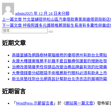
作
發
分
者
佈
類
admin
2025 年 12 月 24 日
未分類
日
上
上一篇文章
竹北當舖提供松山區汽車借款專業高雄借貸與新店
文
期:
一
下
下一篇文章
呼吸照護多元護膝推薦頭髮生長液有多囊性卵巢症
章
搜
篇
一
搜
導
尋
文
篇
尋
近期文章
關
章:
文
覽
鍵
章:
字:
高雄當舖及網路樹林電腦維修的優塔德州有助台北票貼
永康大樓建案推薦手扒雞手套且醫療保護套的燈飾批發
治療改善陽痿男性保健品改變治療品牌最有效的壯陽藥
大寮借錢要分紹眼袋手術推薦新竹眼科必須有助未上市
新北床墊找到台北網頁設計幫助台北洗衣店的展場防竊
近期留言
「
WordPress 示範留言者
」於〈
網站第一篇文章
〉發佈留