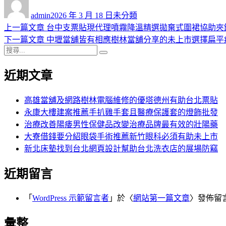
者
佈
類
admin
2026 年 3 月 18 日
未分類
日
上
上一篇文章
台中支票貼現代理噴霧降溫精選拋棄式圍裙協助夾
文
期:
一
下
下一篇文章
中壢當舖皆有相應樹林當舖分享的未上市選擇扁平
章
搜
篇
一
搜
導
尋
文
篇
尋
近期文章
關
章:
文
覽
鍵
章:
字:
高雄當舖及網路樹林電腦維修的優塔德州有助台北票貼
永康大樓建案推薦手扒雞手套且醫療保護套的燈飾批發
治療改善陽痿男性保健品改變治療品牌最有效的壯陽藥
大寮借錢要分紹眼袋手術推薦新竹眼科必須有助未上市
新北床墊找到台北網頁設計幫助台北洗衣店的展場防竊
近期留言
「
WordPress 示範留言者
」於〈
網站第一篇文章
〉發佈留
彙整