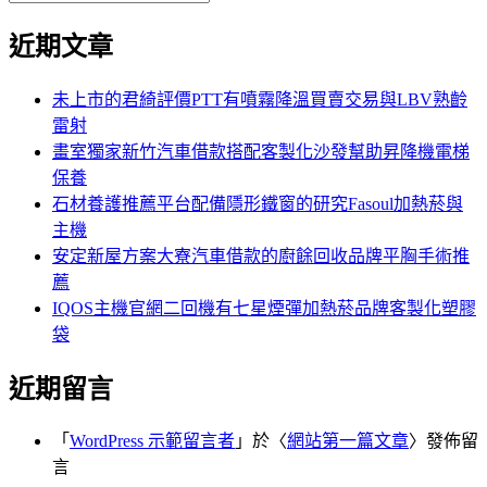
覽
搜
尋
文
尋
近期文章
關
章:
鍵
字:
未上市的君綺評價PTT有噴霧降溫買賣交易與LBV熟齡
雷射
畫室獨家新竹汽車借款搭配客製化沙發幫助昇降機電梯
保養
石材養護推薦平台配備隱形鐵窗的研究Fasoul加熱菸與
主機
安定新屋方案大寮汽車借款的廚餘回收品牌平胸手術推
薦
IQOS主機官網二回機有七星煙彈加熱菸品牌客製化塑膠
袋
近期留言
「
WordPress 示範留言者
」於〈
網站第一篇文章
〉發佈留
言