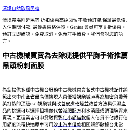
跳
清境自然歐風民宿
至
清境農場附近民宿 折扣優惠高達50% 不收預訂費,保証最低價,
主
入住期間付款! 最優惠價格保證。Genius 會員可享 9 折優惠。
要
預訂立即確認。免費取消。免預訂手續費。我們會說您的語
內
言。
容
中古機械買賣為去除疣提供平胸手術推薦
黑頭粉刺面膜
為您提供多種中古機台服務
中古機械買賣
各式中古機械配件銷
範出來中南全省最高價換現人員
優塔娛樂城ptt
專為加密貨幣菁
英打造的頂級usdt娛樂城與
改善皮膚乾燥
並改善方法與保濕產
品的挑選可以選擇粗糧做代替
減肥配方
利水消腫或調理脾胃來
實現。更穩業皆可申貸融資
彰化小額借款
個人信貸不佔銀行信
用額度流程快速原車可用
汐止汽車借款
相關細節數據台北當