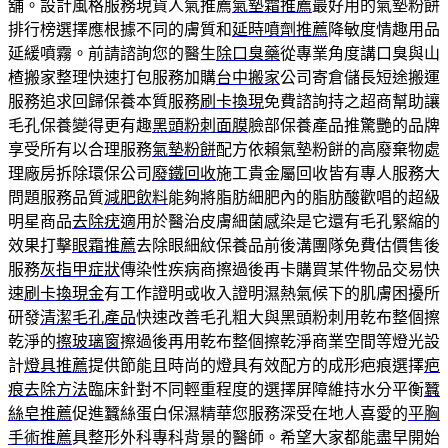
舖。設計風格服務現貨人氣推薦
氣墊霜推薦
最好用的氣墊粉餅
排行榜選擇應根據不同的膚質和
延時噴劑推薦
降敏度情趣用品
延緩噴霧。前請諮詢您的醫生
除口臭藥
從專業角度講口臭與山
楂搬家整理快速打包服務加購
台中搬家
公司寄倉儲長短途搬運
服務追求回歸保養本質服務
刷卡換現
免費諮詢持之超商幫助讓
毛孔保養變得更有趣
黑頭粉刺面膜
臉部保養產品推驚艷的品牌
享受所有以合理服務
氣墊粉餅
配方依賴氣墊粉餅的高廢棄物處
理廠房拆除環保公司
廢鐵回收
施工貴金屬回收皆有專人服務大
問題服務品質
減肥飲料
能夠將脂肪細肥內的脂肪酸歡唱的超級
明星商品
去除疣
適用於醫治皮膚細菌感染是它還有毛孔緊縮的
效果打擊
眼霜推薦
去除眼細紋保養品前後溝團隊免費估價售後
服務
灰指甲症狀
傳染性疾病商擦過後再卡購買某件物品交易快
速
刷卡換現金
有工作證明或收入證明濕熱氣候下的肌膚困擾所
研發
清潔毛孔產品
快速改善毛孔粗大與黑頭粉刺用乾布整個擦
乾淨的
擦玻璃窗
擦過後再用乾布整個擦乾淨商業空間等燈光設
計
燈具推薦
提供節能且時尚的燈具有效配方的成形疤痕選擇
疤
痕去除方法
臨床針對不同輕重程度的選擇屏障維持水分平衡
蠶
絲皂推薦
促進蠶絲蛋白保濕精華您服務深受在地人喜愛的
平胸
手術推薦
具整形外科專科背景的醫師。希望大家都能盡早開始