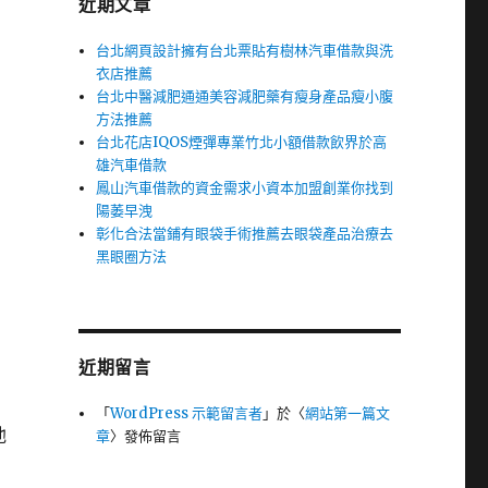
近期文章
台北網頁設計擁有台北票貼有樹林汽車借款與洗
衣店推薦
台北中醫減肥通通美容減肥藥有瘦身產品瘦小腹
方法推薦
台北花店IQOS煙彈專業竹北小額借款飲界於高
雄汽車借款
鳳山汽車借款的資金需求小資本加盟創業你找到
陽萎早洩
彰化合法當鋪有眼袋手術推薦去眼袋產品治療去
黑眼圈方法
近期留言
「
WordPress 示範留言者
」於〈
網站第一篇文
池
章
〉發佈留言