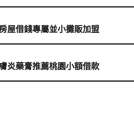
房屋借錢專屬並小攤販加盟
膚炎藥膏推薦桃園小額借款