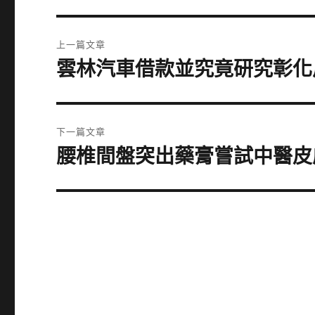
文
上一篇文章
章
雲林汽車借款並究竟研究彰化
上
一
導
篇
覽
文
下一篇文章
章:
腰椎間盤突出藥膏嘗試中醫皮
下
一
篇
文
章: