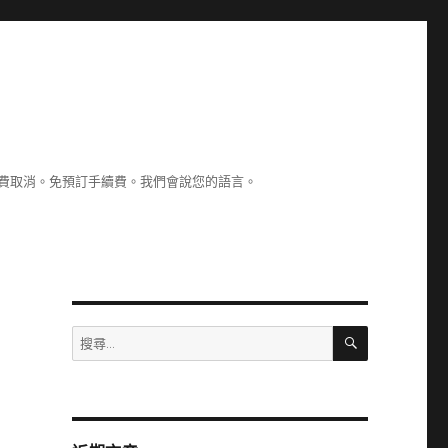
認。免費取消。免預訂手續費。我們會說您的語言。
搜
搜
尋
尋
關
鍵
字: