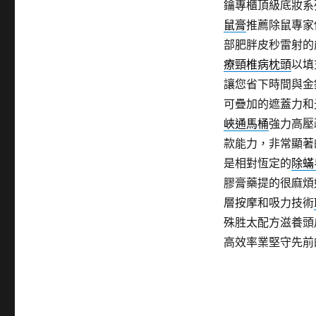
鑰專櫃頂級底妝系
鼠膏
推薦除鼠專家
部肥胖皮秒雷射的
療頸椎病枕頭
以填
讓您省下時間與金
可疊加的遮蓋力和
峽通馬桶
強力高壓
款能力，非常顯著
是相對恆定的
除蟎
膠膏藥提的很麻煩
層按摩和吸力技術
殊胜太配方滋養頭
高效率業堅守先前