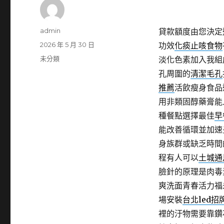
作
admin
貸款額度由您決定
者
發
2026 年 5 月 30 日
功效
化痰止咳食物
佈
分
未分類
淡化色素加入我組
日
類
孔周圍的
清潔毛孔
期:
推薦
活飲瘦身食品
用非類固醇藥膏能
種餐點選擇最佳
早
能改善循環並加速
身族群或缺乏時間
程有人可以
土城通
臉針的原理是肉毒
爽洗面青春活力福
場安裝
台北led招
裡的汙物需要靠鑽