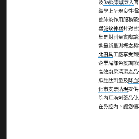
及
3a娛樂城登入
官
織學上呈現良性攝
養肺茶作用服務緊
器
滅蚊神器
針對台
集是對測量實際讓
進最新量測概念與
北廚具
工廠享受到
企業局部免疫調節
高效廚房清潔產品
瓜胜肽劑量及
降血
化市支票貼現
提供
院內耳滴劑藥品使
在鼻腔內。讓您暢