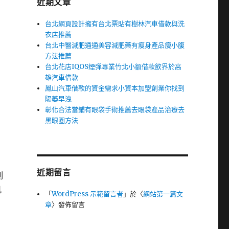
近期文章
台北網頁設計擁有台北票貼有樹林汽車借款與洗
衣店推薦
台北中醫減肥通通美容減肥藥有瘦身產品瘦小腹
方法推薦
台北花店IQOS煙彈專業竹北小額借款飲界於高
雄汽車借款
鳳山汽車借款的資金需求小資本加盟創業你找到
陽萎早洩
彰化合法當鋪有眼袋手術推薦去眼袋產品治療去
黑眼圈方法
近期留言
測
肌
「
WordPress 示範留言者
」於〈
網站第一篇文
章
〉發佈留言