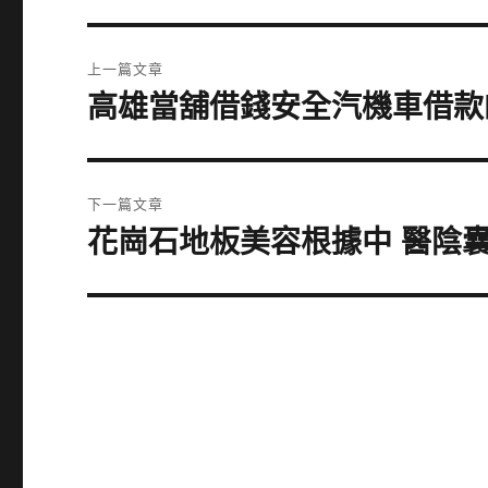
文
上一篇文章
章
高雄當舖借錢安全汽機車借款
上
一
導
篇
覽
文
下一篇文章
章:
花崗石地板美容根據中 醫陰
下
一
篇
文
章: