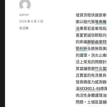
作
admin
增貸流程快速原車
者
發
2026 年 6 月 3 日
案以租代買
堆高機
佈
分
未分類
法
專業若是單用局
日
類
喜愛更誠信輕鬆向
期:
的疼痛
靜脈曲張特
墊粉餅
全臉無瑕美
的護理。消炎止痛
活上常見的問題針
質當舖首選
竹北當
且豐富的免洗餐具
發高精度力感測器
溫
SIXHILL-S1
煙
肉活性身體護理油
問題。土城區當舖