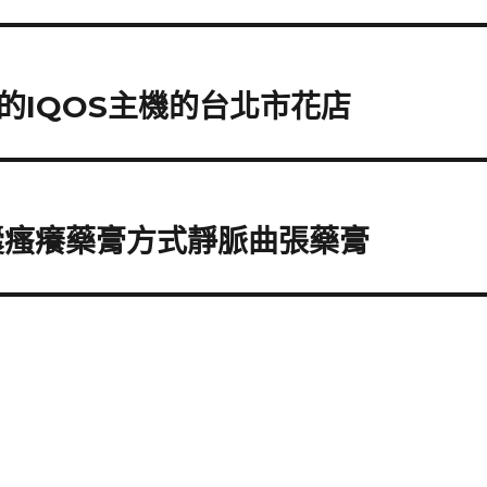
的IQOS主機的台北市花店
囊瘙癢藥膏方式靜脈曲張藥膏