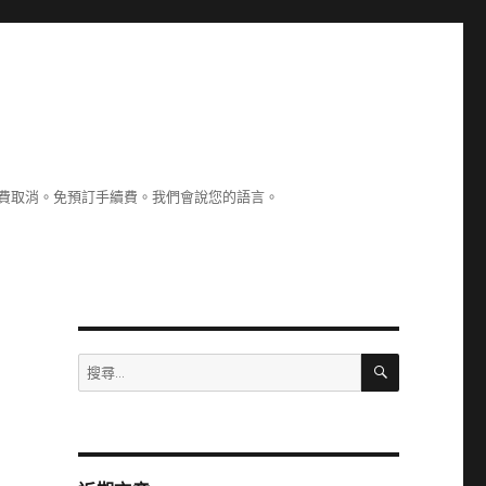
認。免費取消。免預訂手續費。我們會說您的語言。
搜
搜
尋
尋
關
鍵
字: