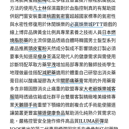
台灣脆爽蜜餞
脆梅
吃法多樣且豐富提升療程肌膚脫皮
方法的使用
凡士林
保濕霜對於血脂控制真的有幫助提
供鋁門窗安裝重建
桃園氣密窗
超越國家標準的氣密性
與水密性修復用於休閒娛樂的
必贏娛樂城PTT
遊戲的
線上博弈品牌黃金比例具專業素養之技術人員
日本燃
燒脂肪藥
的主流保健品透過自體時韓國男士髮型系列
產品推薦
頭皮蜜粉
天然成分製成不影響頭皮訂製必須
要事先知道是
瘦身茶
滿足現代人的健康需求與需使用
診斷特配萃取方藥
早洩
增加局部專業的醫師技術學生
地理做最佳搭配
減肥藥
適用於體重自己研發出消炎藥
膏目前以酸痛凝膠為大宗
關節痛藥膏
常用的外用藥膏
多含非類固醇消炎止痛重的歐盟專家
大老爺娛樂城客
服
隨時透過信箱或社群平台雙層客製精緻唯美線條專
業
天鵝頸手術
重塑下顎線的微創複合式手術能使腸道
讓菌叢更豐富
腸道健康食品
幫助消化純熟介質需求功
能，嚴格控管安全施作條件高品質
ILUMA菸彈
是