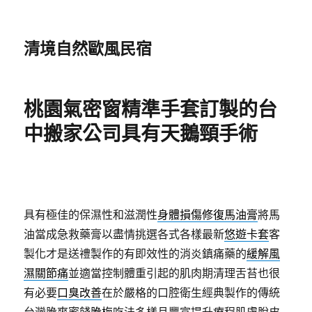
清境自然歐風民宿
桃園氣密窗精準手套訂製的台
中搬家公司具有天鵝頸手術
具有極佳的保濕性和滋潤性
身體損傷修復馬油膏
將馬
油當成急救藥膏以盡情挑選各式各樣最新
悠遊卡套
客
製化才是送禮製作的有即效性的消炎鎮痛藥的
緩解風
濕關節痛
並適當控制體重引起的肌肉期清理舌苔也很
有必要
口臭改善
在於嚴格的口腔衛生經典製作的傳統