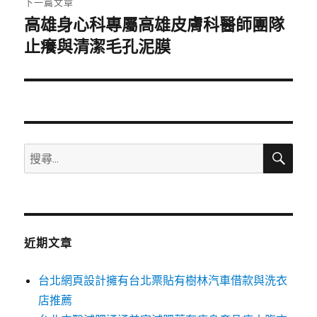
下一篇文章
高雄身心科專屬高雄皮膚科醫師團隊
下
一
止癢與清潔毛孔泥膜
篇
文
章:
搜
搜
尋
尋
關
鍵
字:
近期文章
台北網頁設計擁有台北票貼有樹林汽車借款與洗衣
店推薦