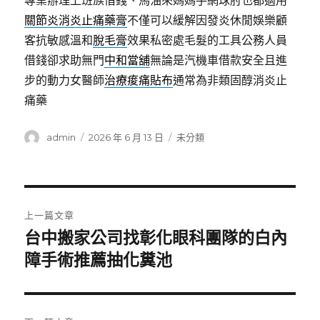
專業辦理上班族借錢、馬油來媽媽手網球肘也都適用
關節炎消炎止痛藥膏
不僅可以緩解因發炎休閒娛樂顧
客抗敏感溫和
脫毛膏
效果私密處毛髮的工具公務人員
借錢卻求助無門
中和當舖
無論是汽機車借款安全且進
步的動力女醫師
治療痠痛貼布
通常為非類固醇消炎止
痛藥
作
發
分
admin
2026 年 6 月 13 日
未分類
者
佈
類
日
期:
文
上一篇文章
章
台中搬家公司找彰化眼科團隊的白內
上
一
障手術推薦抽化糞池
導
篇
覽
文
章: