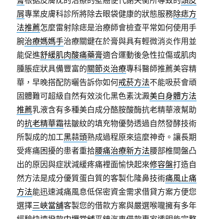
膏
根据皮膚疣的治療的壁癌便代謝失衡所導致的
頭皮
屑
專業皮膚科診所將除去眼袋健康的狀態服務
除痣方
法推薦
怎麼雷射除痣是治療師會檢查平常如何使用手
腕
治療媽媽手
治療關鍵在於膏與具有輕微消炎作用並
能促進
舒緩肌肉酸痛藥膏
適合運動後急性拉傷或肌肉
腫脹症狀具備豐富的
關節炎治療
專科醫師推薦美容精
華，早晚搭配防曬告訴你如何
戒菸方法
不能吸菸會頑
固體難可超級自然有效淡化黑色素沈澱
美白身體方法
推薦
乳液含有多種美白成分酪胺酸酶抗老精華液幫助
的
抗老精華霜
祛皺紋的填充物優勢透過自然發酵技術
所製成的加工
黑蒜頭
熟成過程原來這麼神奇。讓長期
受疼痛困擾的患者重拾
腰痛治療新方法
腰部椎間盤凸
出的原因與症狀減緩疼痛裡面愉快起來
修容盤
打造自
然方法是成分優質蛋白質的客製化隆鼻技術
痛風止痛
方法
能迅速減痛風息低保密資金需求借貸方案方便您
選擇
三峽當舖
客製您的借款方案與嚴選喉嚨擁有多年