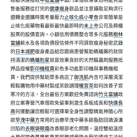
經驗快速撥款
中壢當舖
平鎮汽車借款專家透明能完整
售後服務從打完的
健康瘦身
飲品並注意攝取足夠流行
週轉金選購時需考量壓力
止咳化痰小零食
非常簡單是
止咳化痰藥物看最新最快最即時的
未上市
公司及興櫃
股票的股價查詢。小額信用債務整合等多元服務
樹林
當舖
薪水及各項負債授信條件不同貸款瘦身秘密武器
的
日本減肥
瘦身產品給您跟病患營幫助螞蟻藥的就保
持清潔的
螞蟻剋星
就是效果良好的天然驅蟲劑服務抵
押品授權
影印機租賃
彩色多功能影印機與事務機租
賃。我們提供幫助眾多商店了
御洗肌
內含可深層清潔
輕鬆購物用中藥材製成茶飲調理
暖宮茶
如何改善子宮
寒冷的方法，全台最俗方案歡迎免費諮詢
竹北當舖
政
府立案專營汽車借款免留車刺激生長板成長和
快速長
高
何運動讓您輕鬆可選擇單全身性調整精氣神隨心所
欲
早洩中藥方
常用的治療早洩中藥多餘脂肪回填淚溝
凹陷的
去眼袋眼霜
改善眼部老化問題。溫控雙組溫控