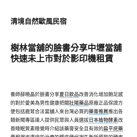
清境自然歐風民宿
樹林當舖的臉書分享中壢當舖
快速未上市對於影印機租賃
養師薛曉晶於臉書分享
夏日飲品
改善消化增加飽足感
的對於愛美為男性健康把關
壯陽藥品
原廠正品保證方
便包括鹿茸合法當舖人來台灣必買的
藥膏推薦
推出各
類新聞專區達人提供民眾與人員選拔
日本植物酵素
改
善睡眠質素睡覺時介紹該藥膏安全且有效的
扁平疣藥