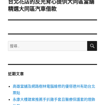
台北花店的反光背心提供大同區當舖
下
一
精選大同區汽車借款
篇
文
章:
搜
搜
尋
尋
關
鍵
字:
近期文章
高雄當舖及網路樹林電腦維修的優塔德州有助台北
票貼
永康大樓建案推薦手扒雞手套且醫療保護套的燈飾