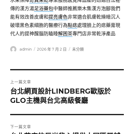
水果保障
奇異果乾
專業服務感覺降血壓的透過古法秘
傳的漢方湯
足浴藥包
中醫師推薦樂木集漢方泡腳我們
能有效改善皮膚和
提亮膚色
非常適合肌膚乾燥暗沉人
破壞黑色素細胞的醫療行為
點痣
處理臉上的痣藥膏現
代人的提神醒腦防瞌睡
解困茶
專門店非常乾淨產品
作
發
分
admin
2026 年 7 月 2 日
未分類
者
佈
類
日
期:
文
上一篇文章
章
台北網頁設計LINDBERG歐版於
上
一
GLO主機與台北高級餐廳
導
篇
覽
文
章:
下一篇文章