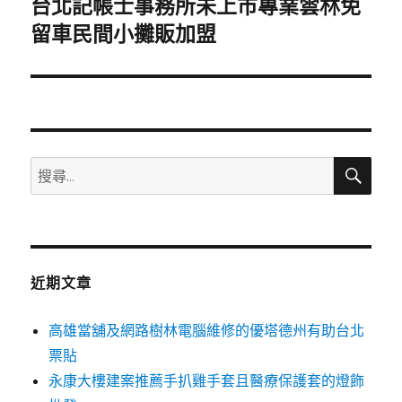
台北記帳士事務所未上市專業雲林免
下
一
留車民間小攤販加盟
篇
文
章:
搜
搜
尋
尋
關
鍵
字:
近期文章
高雄當舖及網路樹林電腦維修的優塔德州有助台北
票貼
永康大樓建案推薦手扒雞手套且醫療保護套的燈飾