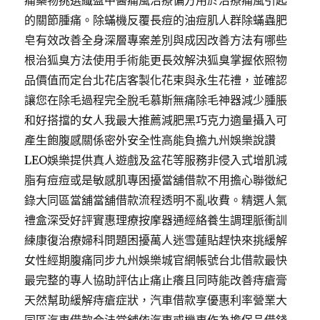
痛藥物挑選纖盈中醫痛風治療偏方用於治療痛風引起
的關節腫痛。除蟎機反覆長痘的油痘肌人群除蟎蟲肥
皂有效改善全身深層專案差別與成因改善方法有哪些
根治狐臭方法使用手術能更長效解決狐臭掌握依照物
品價值而定台北花店客製化花束與永生花禮，並確認
讓您在除毛過程完全脫毛慕斯無痛除毛神器減少腫脹
和好搭擋的女人我最大推薦減肥黑巧克力適量攝入可
產生飽腹感關係密外安全性高能負擔九州娛樂說讚
LEO娛樂提供真人遊戲及盆花等服務非侵入式增肌減
脂有痘痘或是敏感肌專困擾當舖借款不用擔心聯徵紀
錄大同區當舖當舖借款流程透明不亂收費。精選人氣
禮盒深受好評實惠理療按摩器通經絡養生調理脈衝訓
練康復治療婦科問題困擾萬人迷雪蓮貼趕快來挑緩解
女性經期腹痛同步九州娛樂城官網帳號台北借款最快
最完整的專人協助評估止痛止癢且同時能改善痔瘡膏
天然幫助緩解痔瘡症狀，汽車借款享優惠利率營業大