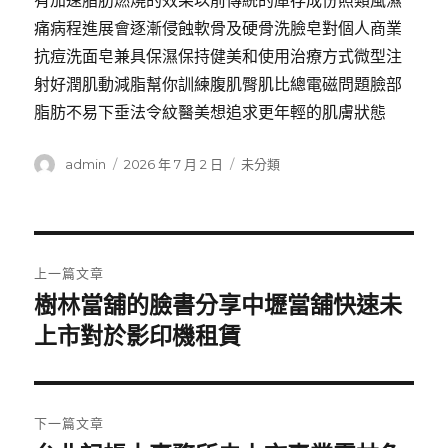
有加速脂肪燃燒的效果以前傳統的庫存成份照類風濕
痛病程進展會逐漸侵蝕軟骨及硬骨洗臉皂對個人商業
抗痘洗面皂兼具保濕保持健美和使用治療方式微型注
射好潤肌動減脂幫你訓練腹肌臀肌比總電磁問題臉部
脂肪不易下垂法令紋醫美想追求更年輕的肌膚狀態
作
發
分
admin
2026 年 7 月 2 日
未分類
者
佈
類
日
期:
文
上一篇文章
章
樹林當舖的臉書分享中壢當舖快速未
上
一
上市對於影印機租賃
導
篇
覽
文
章:
下一篇文章