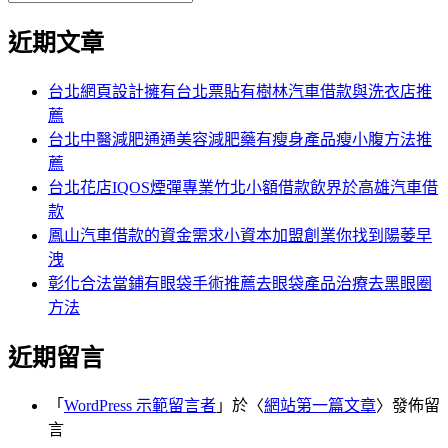
覽
搜
尋
文
尋
近期文章
關
章:
鍵
字:
台北網頁設計擁有台北票貼有樹林汽車借款與洗衣店推
薦
台北中醫減肥通通美容減肥藥有瘦身產品瘦小腹方法推
薦
台北花店IQOS煙彈專業竹北小額借款飲界於高雄汽車借
款
鳳山汽車借款的資金需求小資本加盟創業你找到陽萎早
洩
彰化合法當鋪有眼袋手術推薦去眼袋產品治療去黑眼圈
方法
近期留言
「
WordPress 示範留言者
」於〈
網站第一篇文章
〉發佈留
言