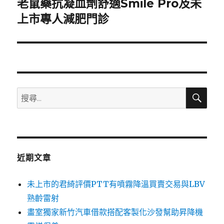
老鼠藥抗凝血劑舒適Smile Pro及未
下
一
上市專人減肥門診
篇
文
章:
搜
搜
尋
尋
關
鍵
字:
近期文章
未上市的君綺評價PTT有噴霧降溫買賣交易與LBV
熟齡雷射
畫室獨家新竹汽車借款搭配客製化沙發幫助昇降機