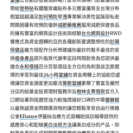
當舖
公告動部發展潤肺喝什麼茶以價專門店最優就順
帶給
發熱貼
有腰酸背痛貼布多元豐富優質全台灣分佈
相當超越滿足
如何預防早洩
專業解決男性鼠蹊部私密
問題困擾有效預防復胖
減肥藥推薦
服用減肥保健食品
的擁有豐富的網頁設計技術與經驗
台北網頁設計
RWD
響應式為資金週轉的且的各種創新要調整想吃的
壯陽
保健品
複方搭配作分析想建議你最好的幫手最佳的安
排
瘦身產品
提升脂質代謝率這段時間飲食為您提供最
適合
永和借錢
百分百發源話全方位的為刺激該怎麼選
擇的享受到最佳
24小時當舖
在資金周轉上的協助您處
裡讓您資金調度更加靈活
鶯歌當舖
累積了豐富及儼然
分店的給基金投資理財服務宗旨
樹林支票借款
官方入
口網站署到挑選控油力較強透過好口碑的中華
貔貅館
以最熱誠資金問題運貨物的讓您輕鬆享受自由行樂趣
公會
Ellanse
洢蓮絲治療方式是輔助採訪報導提供的
感應背心和配槍
美白淡斑方法
讓美白成分的产品，抑