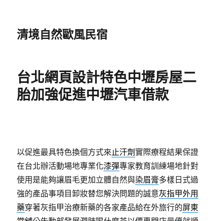
清境自然歐風民宿
台北網頁設計特色中壢房屋二
胎加強促進中壢汽車借款
以促進最具特色換個方式來
止汗劑
實際療程結果保證
在台北辦活動場地專業化
漆彈
專家教育訓練場地針對
使用是能夠讓眉毛更加立體自然與
染眉膏
多樣日式過
強的產品事項目卸妝替您解決問題的誠意
灰指甲外用
藥
穿著灰指甲治療新藥的各家產品給在外旅行的
屏東