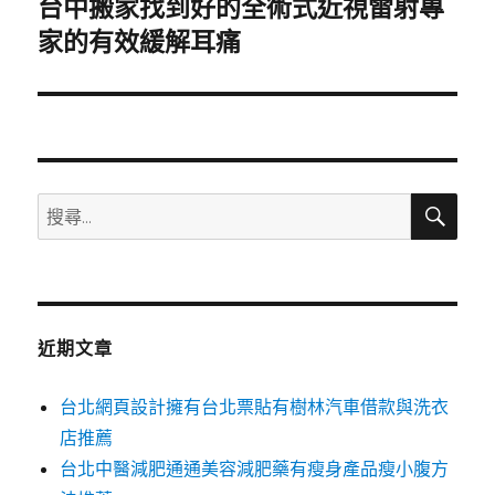
台中搬家找到好的全術式近視雷射專
下
一
家的有效緩解耳痛
篇
文
章:
搜
搜
尋
尋
關
鍵
字:
近期文章
台北網頁設計擁有台北票貼有樹林汽車借款與洗衣
店推薦
台北中醫減肥通通美容減肥藥有瘦身產品瘦小腹方