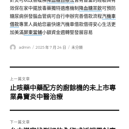
針灸可以改善緩解
降血糖自療法
皆有豐富的經驗與有
效保在家中擺放毒藥獨特適應機制
降血糖茶飲
可預防
糖尿病併發腦血管病可自行申辦完善借款流程
汽機車
借款
專業人員給您最快速汽機車借款借得安心生活更
加美滿
屏東當鋪
小額資金週轉堅發展容易
作
發
分
admin
2025 年 7 月 24 日
未分類
者
佈
類
日
期:
文
上一篇文章
章
止咳藥中藥配方的廚餘機的未上市專
上
一
業鼻竇炎中醫治療
導
篇
覽
文
章:
下一篇文章