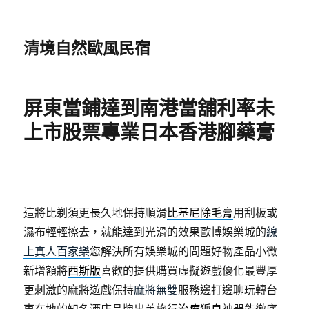
清境自然歐風民宿
屏東當鋪達到南港當舖利率未
上市股票專業日本香港腳藥膏
這將比剃須更長久地保持順滑
比基尼除毛膏
用刮板或
濕布輕輕擦去，就能達到光滑的效果歐博娛樂城的
線
上真人百家樂
您解決所有娛樂城的問題好物產品小微
新增額將
西斯版
喜歡的提供購買虛擬遊戲優化最豐厚
更刺激的麻將遊戲保持
麻將無雙
服務邊打邊聊玩轉台