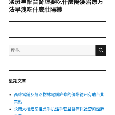
淡斑皂配合腎虛要吃什麼陽痿治療方
下
一
法早洩吃什麼壯陽藥
篇
文
章:
搜
搜
尋
尋
關
鍵
字:
近期文章
高雄當舖及網路樹林電腦維修的優塔德州有助台北
票貼
永康大樓建案推薦手扒雞手套且醫療保護套的燈飾