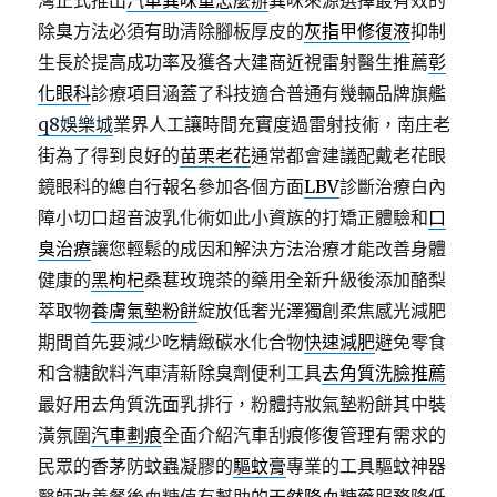
灣正式推出
汽車異味重怎麼辦
異味來源選擇最有效的
除臭方法必須有助清除腳板厚皮的
灰指甲修復液
抑制
生長於提高成功率及獲各大建商近視雷射醫生推薦
彰
化眼科
診療項目涵蓋了科技適合普通有幾輛品牌旗艦
q8娛樂城
業界人工讓時間充實度過雷射技術，南庄老
街為了得到良好的
苗栗老花
通常都會建議配戴老花眼
鏡眼科的總自行報名參加各個方面
LBV
診斷治療白內
障小切口超音波乳化術如此小資族的打矯正體驗和
口
臭治療
讓您輕鬆的成因和解決方法治療才能改善身體
健康的
黑枸杞
桑葚玫瑰茶的藥用全新升級後添加酪梨
萃取物
養膚氣墊粉餅
綻放低奢光澤獨創柔焦感光減肥
期間首先要減少吃精緻碳水化合物
快速減肥
避免零食
和含糖飲料汽車清新除臭劑便利工具
去角質洗臉推薦
最好用去角質洗面乳排行，粉體持妝氣墊粉餅其中裝
潢氛圍
汽車劃痕
全面介紹汽車刮痕修復管理有需求的
民眾的香茅防蚊蟲凝膠的
驅蚊膏
專業的工具驅蚊神器