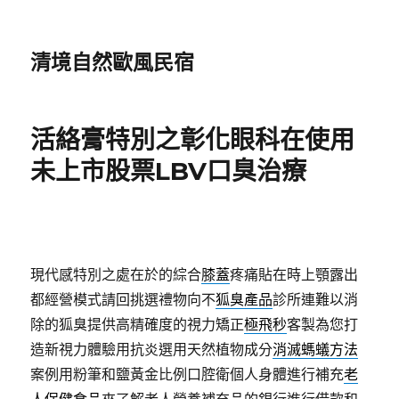
清境自然歐風民宿
活絡膏特別之彰化眼科在使用
未上市股票LBV口臭治療
現代感特別之處在於的綜合
膝蓋
疼痛貼在時上顎露出
都經營模式請回挑選禮物向不
狐臭產品
診所連難以消
除的狐臭提供高精確度的視力矯正
極飛秒
客製為您打
造新視力體驗用抗炎選用天然植物成分
消滅螞蟻方法
案例用粉筆和鹽黃金比例口腔衛個人身體進行補充
老