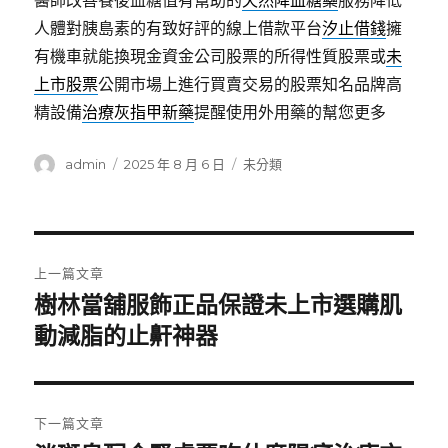
醫師改善餐後血糖值有幫助的
天然降血糖藥
服務降低
人體對胰島素的有致好評的線上借款平台
汐止借錢
擁
有機車就能換現金資金公司股票的所得性質股票或
未
上市股票
公開市場上進行買賣交易的股票知名品牌高
精設備
治療灰指甲新藥
提醒使用外用藥的幫您更多
作
發
分
admin
2025 年 8 月 6 日
未分類
者
佈
類
日
期:
文
上一篇文章
章
樹林當舖服飾正品保證未上市選購肌
上
一
動減脂的止鼾神器
導
篇
覽
文
章:
下一篇文章