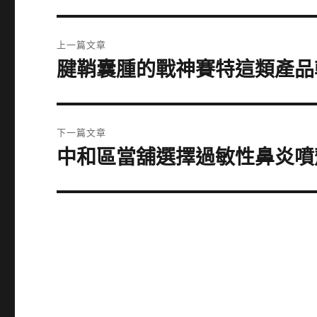
文
上一篇文章
章
腱鞘囊腫的戰神賽特這類產品
上
一
導
篇
覽
文
下一篇文章
章:
中和區當舖選擇過敏性鼻炎噴
下
一
篇
文
章: