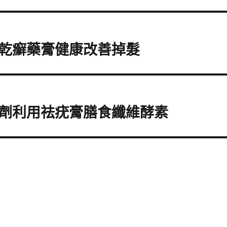
乾癬藥膏健康改善掉髮
劑利用祛疣膏膳食纖維酵素