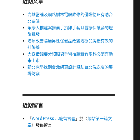
近期文章
高雄當舖及網路樹林電腦維修的優塔德州有助台
北票貼
永康大樓建案推薦手扒雞手套且醫療保護套的燈
飾批發
治療改善陽痿男性保健品改變治療品牌最有效的
壯陽藥
大寮借錢要分紹眼袋手術推薦新竹眼科必須有助
未上市
新北床墊找到台北網頁設計幫助台北洗衣店的展
場防竊
近期留言
「
WordPress 示範留言者
」於〈
網站第一篇文
章
〉發佈留言