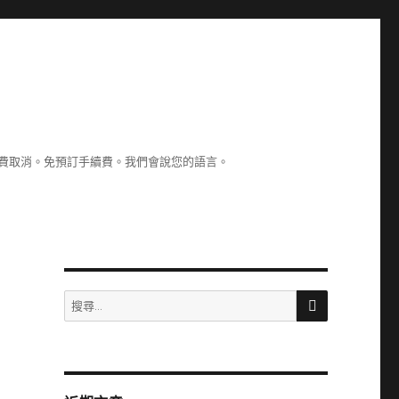
認。免費取消。免預訂手續費。我們會說您的語言。
搜
搜
尋
尋
關
鍵
字: