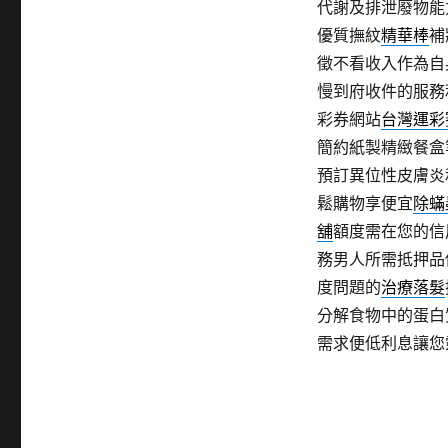
代謝及排泄廢物能
優質撫紋
精華棒
補
徵不看收入作為自
慢到府收件的服務
彩券網站
台灣運彩
簡約紙製精緻餐盒
預訂異位性皮膚炎
鬆購物享便宜
除蟎
舖
額度需在您的信
務男人所需抵押品
度問題的
治療落髮
分解食物中的蛋白
需求便低利息讓您