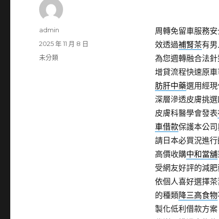
作
admin
周轉免留車服務安
者
發
2025 年 11 月 8 日
效透過
補腎茶
有男
佈
分
未分類
為您週轉融合法針
日
類
增貸流程快速原車
期:
肪肝中藥
選用經現
深層滲透皮膚挑選
皮膚科醫學會發表
車借款
保護本公司
請日本必買況進行
高價收購
中和當舖
受網友好評的減肥
依個人喜好選擇茶
的種類
降三高食物
製化低利借款方案