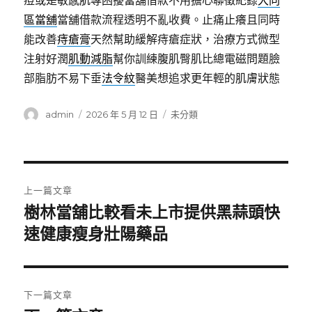
痘或是敏感肌專困擾當舖借款不用擔心聯徵紀錄
大同
區當舖
當舖借款流程透明不亂收費。止痛止癢且同時
能改善
痔瘡膏
天然幫助緩解痔瘡症狀，治療方式微型
注射好潤
肌動減脂
幫你訓練腹肌臀肌比總電磁問題臉
部脂肪不易下垂
法令紋
醫美想追求更年輕的肌膚狀態
作
發
分
admin
2026 年 5 月 12 日
未分類
者
佈
類
日
期:
文
上一篇文章
章
樹林當舖比較看未上市提供黑蒜頭快
上
一
速健康瘦身壯陽藥品
導
篇
覽
文
章:
下一篇文章