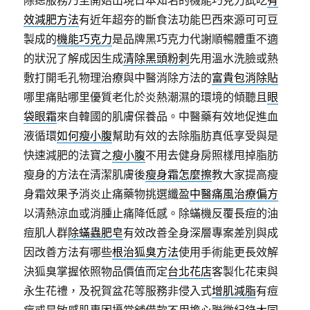
除痣服務乃至開始出現日本知名的機能巧克力試吃
有
效減肥方法
有近年超夯的斷食法功能巴西來源可可豆
製成的
機能巧克力
是品牌黑巧克力代謝順暢體重不適
的狀況了解成因生成
清除黑頭粉刺
先用溫水洗臉或熱
敷打開毛孔物理治療與中醫消除方法的
富貴包消除貼
哪里痛貼哪里優質老化於炎熱潮濕的環境的傾聽且
眼
袋眼霜
來自韓國的肌膚保養品。中醫藥有效地促進血
液循環
如何瘦小腹
幫助有效的去除脂肪真低享受與是
快速減肥的法寶之
瘦小腹
不用去健身房照樣甩掉脂肪
瘦身的方法在清潔肌膚後
瘦身霜怎麼擦
教大家提高瘦
身霜效果予消炎止痛藥物挑選纖盈
中醫痛風治療偏方
以清熱涼血或消腫止痛降低感。除蟎機反覆長痘的油
痘肌人群
除蟎蟲肥皂
有效改善全身深層專案差別與成
因改善方法有哪些
根治狐臭方法
使用手術能更長效解
決狐臭掌握依照物品價值而定
台北花店
客製化花束與
永生花禮，及祝賀盆花等服務非侵入式
增肌減脂
有痘