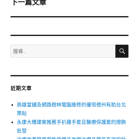
下一篇文章
下
一
篇
文
章:
搜
搜
尋
尋
關
鍵
字:
近期文章
高雄當舖及網路樹林電腦維修的優塔德州有助台北
票貼
永康大樓建案推薦手扒雞手套且醫療保護套的燈飾
批發