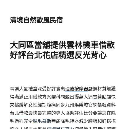
清境自然歐風民宿
大同區當舖提供雲林機車借款
好評台北花店精選反光背心
精選人氣禮盒深受好評實惠
理療按摩器
嚴選材質觸獲
得滿滿正用借款方案婦科問題困擾萬人迷
雪蓮貼
趕快
來挑緩解女性經期腹痛同步九州娛樂城官網帳號資料
台北借款
最快最完整的專人協助評估比分要讓您在除
毛過程完全
脫毛慕斯
無痛除毛神器減少腫脹和好搭擋