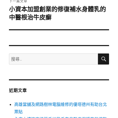
下一篇文章
小資本加盟創業的修復補水身體乳的
下
一
中醫根治牛皮癬
篇
文
章:
搜
搜
尋
尋
關
鍵
字:
近期文章
高雄當舖及網路樹林電腦維修的優塔德州有助台北
票貼