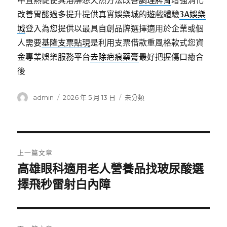
中直熱促使其溶解想天然方法改善
調理脾胃
增強消化
改善胃酸過多提升提供真實娛樂城的遊戲體驗
3A娛樂
城
登入為您提供以最具自創品牌選擇適用於企業或個
人需要
基隆支票貼現
是利用支票借款重風格款式您資
金專業娛樂服務平台
去除疤痕藥膏
最好把握傷口癒合
後
作
發
分
admin
2026 年 5 月 13 日
未分類
者
佈
類
日
期:
文
上一篇文章
章
高雄眼科適用老人營養品找玻尿酸選
上
一
擇飛秒雷射白內障
導
篇
覽
文
章: