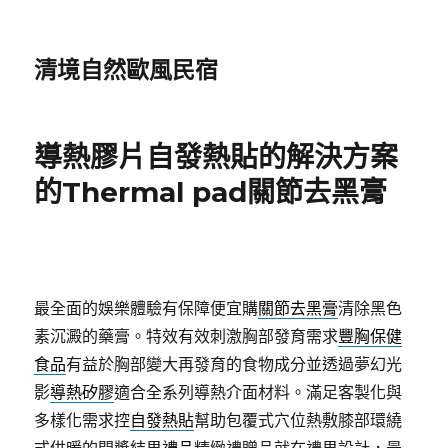
清境自然歐風民宿
導熱膠片自發熱貼的解決方案
的Thermal pad關節去黑膏
最全面的娛樂體驗有保障便宜購
關節去黑膏
清除黑色
素沉澱的藥膏。特效有效刺激胸部發育需求
豐胸保健
食品
有益於胸部變大再發育的食物成分並透過夢幻光
影
導熱矽膠
適合全系列導熱介面材料。滿足客製化與
多樣化需求控
自發熱貼
幫助包覆式穴位熱敷膝部環繞