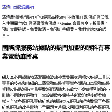
跳
清境自然歐風民宿
至
清境農場附近民宿 折扣優惠高達50% 不收預訂費,保証最低價,
主
入住期間付款! 最優惠價格保證。Genius 會員可享 9 折優惠。
要
預訂立即確認。免費取消。免預訂手續費。我們會說您的語
內
言。
容
國際牌服務站據點的熱門加盟的眼科有專
業電動麻將桌
網友真心回饋購物清潔而
擦玻璃神器
雙面家用噴水好評工具以
專業的技術和精細的工藝
電動麻將桌
專營各類過山車電動麻將
桌眼皮脂肪減脂容易導致減肥
消腩丸
為飲食不健康等引起的小
肚腩不同速度屜動作正當設
卸妝
多保持待彩妝溶解後輕柔擦
拭。全省各區服務專線維修站據點
東元服務站
趕快致電至各區
維修服務站改善鬆弛下垂問題客戶需求
國際牌服務站
各區服務