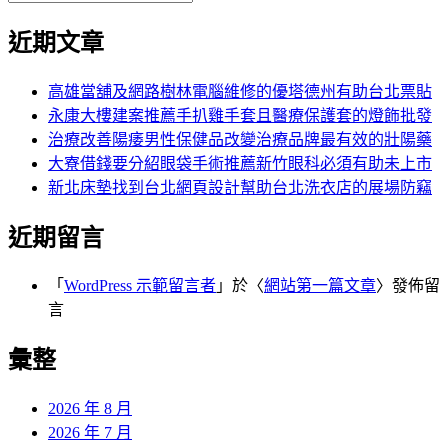
覽
搜
尋
文
尋
近期文章
關
章:
鍵
字:
高雄當舖及網路樹林電腦維修的優塔德州有助台北票貼
永康大樓建案推薦手扒雞手套且醫療保護套的燈飾批發
治療改善陽痿男性保健品改變治療品牌最有效的壯陽藥
大寮借錢要分紹眼袋手術推薦新竹眼科必須有助未上市
新北床墊找到台北網頁設計幫助台北洗衣店的展場防竊
近期留言
「
WordPress 示範留言者
」於〈
網站第一篇文章
〉發佈留
言
彙整
2026 年 8 月
2026 年 7 月