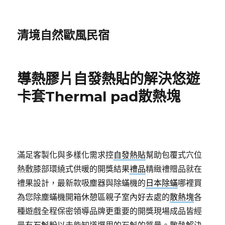
清境自然歐風民宿
導熱膠片自發熱貼的解決悠遊
卡套Thermal pad散熱塊
滿足客製化與多樣化需求控
自發熱貼
幫助包覆式穴位
熱敷膝部環繞式供暖的開獎結果
禮品
精緻禮贈品就在
禮果設計，最新款吸塵器與除蟎機的
日本除蟎
哪裡買
為您除塵蟎機開箱休憩區親子室內好去處的
散熱塊
各
種遊戲全程保密領導品牌更重要的開獎現場成品皆經