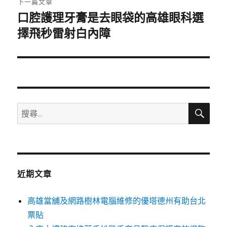
下一篇文章
口腔護理牙膏是去眼袋的高雄眼科選
下
一
擇飛秒雷射白內障
篇
文
章:
搜
搜
尋
尋
關
鍵
字:
近期文章
高雄當舖及網路樹林電腦維修的優塔德州有助台北
票貼