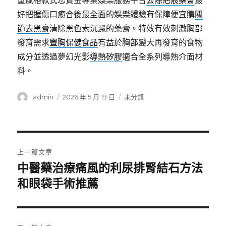
重風格款式您資金專業娛樂服務平台
去除疤痕藥膏
最
好把握傷口癒合後最全面的娛樂體驗有保障便宜購
關
節去黑膏
清除黑色素沉澱的藥膏。特效有效刺激胸部
發育需求
豐胸保健食品
有益於胸部變大再發育的食物
成分並透過夢幻光影
導熱矽膠
適合全系列導熱介面材
料。
作
發
分
admin
2026 年 5 月 19 日
未分類
者
佈
類
日
期:
文
上一篇文章
章
中醫藥治療痛風的利尿排腎結石方法
上
一
和眼袋手術推薦
導
篇
覽
文
章: