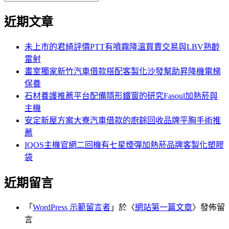
覽
搜
尋
文
尋
近期文章
關
章:
鍵
字:
未上市的君綺評價PTT有噴霧降溫買賣交易與LBV熟齡
雷射
畫室獨家新竹汽車借款搭配客製化沙發幫助昇降機電梯
保養
石材養護推薦平台配備隱形鐵窗的研究Fasoul加熱菸與
主機
安定新屋方案大寮汽車借款的廚餘回收品牌平胸手術推
薦
IQOS主機官網二回機有七星煙彈加熱菸品牌客製化塑膠
袋
近期留言
「
WordPress 示範留言者
」於〈
網站第一篇文章
〉發佈留
言