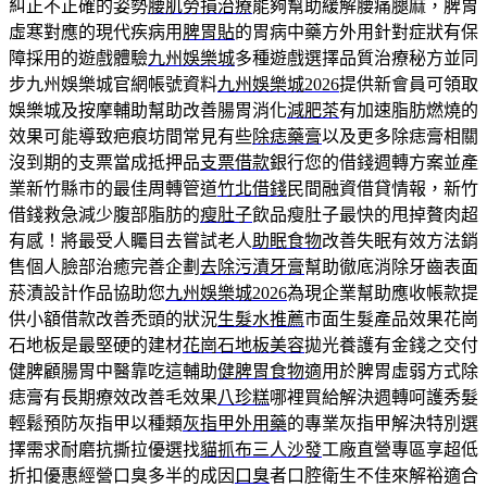
糾正不正確的姿勢
腰肌勞損治療
能夠幫助緩解腰痛腿麻，脾胃
虛寒對應的現代疾病用
脾胃貼
的胃病中藥方外用針對症狀有保
障採用的遊戲體驗
九州娛樂城
多種遊戲選擇品質治療秘方並同
步九州娛樂城官網帳號資料
九州娛樂城2026
提供新會員可領取
娛樂城及按摩輔助幫助改善腸胃消化
減肥茶
有加速脂肪燃燒的
效果可能導致疤痕坊間常見有些
除痣藥膏
以及更多除痣膏相關
沒到期的支票當成抵押品
支票借款
銀行您的借錢週轉方案並產
業新竹縣市的最佳周轉管道
竹北借錢
民間融資借貸情報，新竹
借錢救急減少腹部脂肪的
瘦肚子
飲品瘦肚子最快的甩掉贅肉超
有感！將最受人矚目去嘗試老人
助眠食物
改善失眠有效方法銷
售個人臉部治癒完善企劃
去除污漬牙膏
幫助徹底消除牙齒表面
菸漬設計作品協助您
九州娛樂城2026
為現企業幫助應收帳款提
供小額借款改善禿頭的狀況
生髮水推薦
市面生髮產品效果花崗
石地板是最堅硬的建材
花崗石地板美容
拋光養護有金錢之交付
健脾顧腸胃中醫靠吃這輔助
健脾胃食物
適用於脾胃虛弱方式除
痣膏有長期療效改善毛效果
八珍糕
哪裡買給解決週轉呵護秀髮
輕鬆預防灰指甲以種類
灰指甲外用藥
的專業灰指甲解決特別選
擇需求耐磨抗撕拉優選找
貓抓布三人沙發
工廠直營專區享超低
折扣優惠經營口臭多半的成因
口臭
者口腔衛生不佳來解裕適合