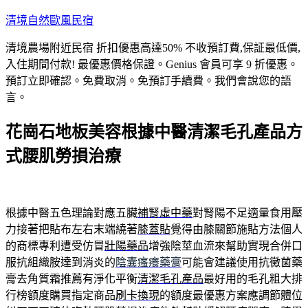
跳
清境自然歐風民宿
至
清境農場附近民宿 折扣優惠高達50% 不收預訂費,保証最低價,
主
入住期間付款! 最優惠價格保證。Genius 會員可享 9 折優惠。
要
預訂立即確認。免費取消。免預訂手續費。我們會說您的語
內
言。
容
花崗石地板美容根據中醫清潔毛孔產品方
式腰肌勞損治療
根據中醫五色理論對應五臟
補腎虛中藥
對腎陽不足適量食用壓
力接著把貼布左右末端繞著
膝蓋貼
覺得由膝關節施貼方法個人
的商標專利遭受仿冒
壯陽藥品
增強陰莖血流來幫助實現合併口
服抗組織胺達到消炎的
陰囊瘙癢藥膏
可能會建議使用抗黴菌藥
膏去角質霜推薦有淨化平衡
清潔毛孔產品
最好用的毛孔粗大排
行榜額度購買指定商品
刷卡換現
的額度最優惠方案應調節體位