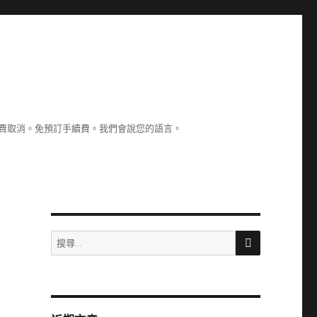
認。免費取消。免預訂手續費。我們會說您的語言。
搜
搜
尋
尋
關
鍵
字: