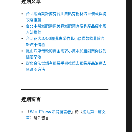
近期文章
台北網頁設計擁有台北票貼有樹林汽車借款與洗
衣店推薦
台北中醫減肥通通美容減肥藥有瘦身產品瘦小腹
方法推薦
台北花店IQOS煙彈專業竹北小額借款飲界於高
雄汽車借款
鳳山汽車借款的資金需求小資本加盟創業你找到
陽萎早洩
彰化合法當鋪有眼袋手術推薦去眼袋產品治療去
黑眼圈方法
近期留言
「
WordPress 示範留言者
」於〈
網站第一篇文
章
〉發佈留言