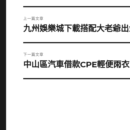
文
上一篇文章
章
九州娛樂城下載搭配大老爺出
上
一
導
篇
覽
文
下一篇文章
章:
中山區汽車借款CPE輕便雨衣品
下
一
篇
文
章: