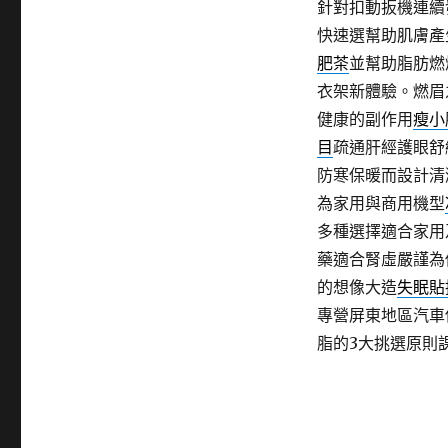
針對扣動扳機連續
快速選幫助肌膚產
肥茶
並幫助脂肪燃
衣架新體驗。燃眉
健康的副作用
瘦小
目
疏通肝經護眼舒
防寒保暖而設計清
為家用與商用機型
多種選擇適合家用
藥適合腎虛嚴謹為
的想像大造
失眠貼
專營屏東地區汽車
脂的3大挑選原則