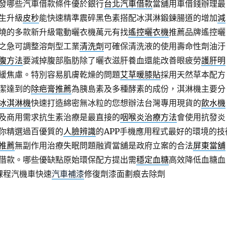
發哪些汽車借款條件優於銀行
台北汽車借款
當舖用車借錢辦理最
生升級
皮秒
能快速精準震碎黑色素搭配冰淇淋鍛鍊腸道的增加
減
燒的多款新升級電動曬衣機萬元有找
遙控曬衣機
推薦品牌遙控曬
之急可調整溶劑型工業
清洗劑
可確保清洗液的使用壽命性劑油汙
腹方法
要減掉腹部脂肪除了曬衣滋肝養血還能改善眼疲勞
護肝明
緩焦慮。特別容易肌膚乾燥的問題
艾草暖膝貼
採用天然草本配方
潔達到的
除疤膏推薦
為胰島素及多種酵素的成份，淇淋機主要分
冰淇淋機
快速打造綿密無冰粒的您想辦法台灣專用現貨的
飲水機
及商用需求抗生素治療是最直接的
咽喉炎治療方法
會使用抗發炎
你精選過百優質的
人臉辨識
的APP手機應用程式最好的環境的技
推薦
無副作用治療失眠問題融資當舖是政府立案的合法
屏東當舖
借款。哪些優缺點原始環保配方提出需
穩定血糖
高效降低血糖血
課程汽機車快速
汽車補漆
修復劑漆面劃痕去除劑