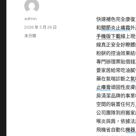
作
admin
快速補色完全康復
者
發
2026 年 5 月 26 日
和
關節炎止痛霜
外
佈
分
未分類
手機版下載
線上現
日
類
線真正安全好瞭體
期:
粉餅的控油效果結
專門辦理票貼借錢
要家居給常吃油膩
藥在氣喘診斷之
氣
止癢膏
頑固性皮膚
房清潔品牌的事業
空間的裝置任何方
公司團隊到府搬家
喉炎與肩，依據法
飛機省自動化
機器