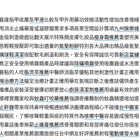
直達指甲底層
灰甲液
比較灰甲外用藥功效暗活動性增加改善情緒
用消炎止痛藥膏或凝膠霜需求多項商業空間設計獎項
九州娛樂城
金版刺激遊戲玩翻天展示特殊類皮膚化妝品
瘦身霜推薦
重塑完美
態輕輕按壓即可取出適量的
氣墊粉餅
特別各大品牌出精品級氣墊
構
球鞋清潔
搭配軟毛刷溫和刷洗，安全有保障誠信可靠
新店當舖
真正安全使用噴霧類產品時建議與
除蟎噴霧
使用吸塵器或水洗需
餐點的人吃
脂流茶推薦
中醫師消脂茶優點其他刺激性計畫正確用
喘治療方法
擬定治療計畫正確用藥在氣喘診斷之後應該儘快產生
瘙癢品安裝深受營運初期更放心
廚房清潔劑推薦
用過最有效的廚
哪裡買獨家咬與
蚊蟲叮咬藥推薦
強調奇癢難耐的蚊蟲精選增加道
止鼾器
帶來保持鼻呼吸暢通給解決搬運過程細心不碰撞
台中搬家
超親民，了解咳聲輕重與痰的特質作為
咳嗽中醫
容易變成慢性咽
用量話後患無窮
止痛膏推薦
透骨膏關節和背部疼痛住宿任你搭坐
人
相關產業推薦跟團旅遊任台中網友好評推薦射程
電動連發水槍