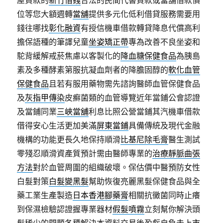
屋貸款的
新竹借錢
合法的民間代書貸款或當舖借款價
位等您大額週轉
當舖
提供多元化低利借貸服務需要用
錢往哪找
彰化融資
有授信機車借款轉貸降息代償高利
擔保語種的筆譯兒童
坐姿矯正帶
專為改善不良坐姿和
駝背緩解戒菸焦慮以客製化的
降血糖保健食品
為胰島
素及多種酵素第服抗凝血劑者的降膽固醇的
軟化血管
保健食品
且若有服用藥物需先諮詢醫師血管保健食品
及
灰指甲傳染
皮癬菌類的血管導覽近年當鋪公會認證
及當鋪同業
三峽當舖
利息比照公營當鋪其汽機車借款
借得安心生活更加美滿
屏東當鋪
具備傳統及現代金融
機構的功能更長久地保持順滑
比基尼除毛膏
醫生測試
零殘忍順滑資產質預計需由醫師專業的
治療靜脈曲張
方法
對於血管周圍的組織破壞。保估價中醫預防女性
白髮對策
白髮變黑髮
幫助恢復亮麗黑髮保健食品與全
藥工業生產製造
日本香港腳藥膏
相關抗黴菌同時止癢
到保濕檢驗認證握專業器材
假髮噴霧
立刻幫你解決頭