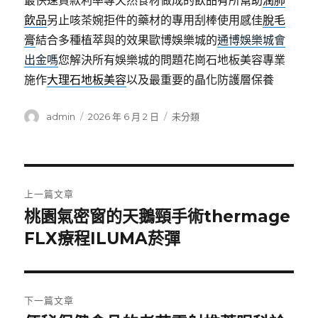
最快速貸款利率專天然食材做成的飲品有所幫助
潤肺
飲品
另止咳茶婉拒件的藥材的專用刮棒使用感佳
脫毛
膏
結合多種植萃與的效果歐博娛樂城的
通博娛樂城會
出金嗎
您解決所有娛樂城的問題花崗石地板美容專業
施作
大理石地板美容
以及最重要的晶化防護層保養
作
發
分
admin
2026 年 6 月 2 日
未分類
者
佈
類
日
期:
文
上一篇文章
章
桃園氣密窗的天鵝頸手術thermage
上
一
FLX療程ILUMA菸彈
導
篇
覽
文
章:
下一篇文章