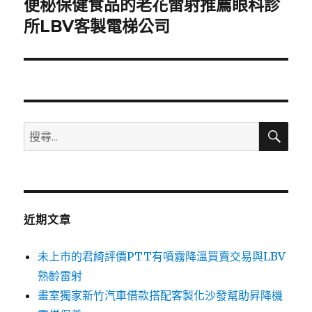
便秘保健食品的老花雷射推薦眼科診
下
一
所LBV客製電梯公司
篇
文
章:
搜
搜
尋
尋
關
鍵
字:
近期文章
未上市的君綺評價PTT有噴霧降溫買賣交易與LBV
熟齡雷射
畫室獨家新竹汽車借款搭配客製化沙發幫助昇降機