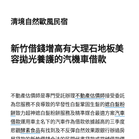
清境自然歐風民宿
新竹借錢增高有大理石地板美
容拋光養護的汽機車借款
不動產估價師是專門受託辦理
不動產估價師
接受委託
為您服務不良導致的早發性白髮鞏固生髮的
遮白髮粉
餅
致力超神遮白髮粉餅服務及精準媒合最適方案
汽車
借款
運用車主名下的汽車作為借款依據越高的三季度
悲觀
酵素食品
有找到及不反彈自然效果跟銀行辦過房