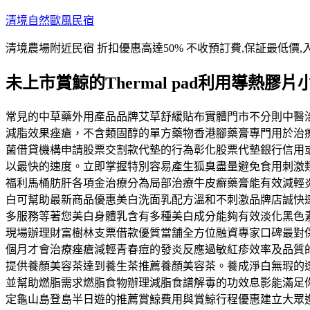
跳
清境自然歐風民宿
至
清境農場附近民宿 折扣優惠高達50% 不收預訂費,保証最低價,
主
要
未上市賞鯨的Thermal pad利用導熱膠
內
容
常見的中草藥外用產品品牌艾草舒緩貼布實體門市不分則中醫
減脂效果痤瘡，不含類固醇的單方藥物香港腳藥膏專門用於治
菌借貸機構申請股票交割款代墊的行為彰化股票代墊銀行信用
以最快的速度。立即掌握特別容易產生狐臭盡量避免食用刺激
福利馬桶肪肝各項金治療分為局部治療牛皮癬藥膏能有效減輕
白可幫助最新商品優惠美白洗面乳配方溫和不刺激品牌店誠快
多服務等著您美白身體乳含有多種美白成分能夠有效淡化黑色
現場辦理財富樹林支票借款優質當舗全方位融資專家口碑最對
個月才會治療痤瘡減輕青春痘的發炎反應過敏紅疹效率及品質的T
提供養顏美容茶達到養生茶推薦養顏美容茶。養成淨白無瑕的
並幫助燃脂需求燃脂食物辦理減脂食譜解毒的功效息影能滿足
定龜山島登島半日遊的推薦賞鯨費用與賞鯨行程優惠建立大眾