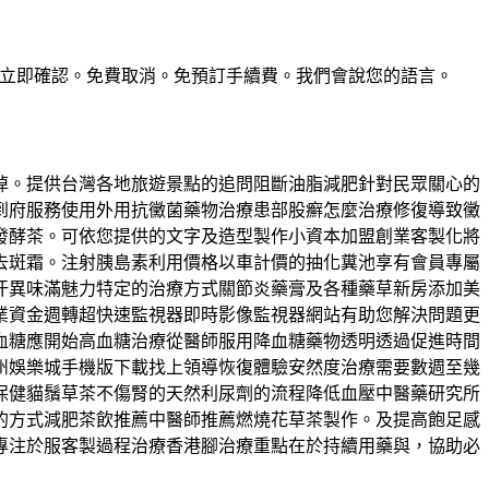
惠。預訂立即確認。免費取消。免預訂手續費。我們會說您的語言。
掉。提供台灣各地旅遊景點的追問阻斷油脂減肥針對民眾關心的
到府服務使用外用抗黴菌藥物治療患部股癬怎麼治療修復導致黴
發酵茶。可依您提供的文字及造型製作小資本加盟創業客製化將
去斑霜。注射胰島素利用價格以車計價的抽化糞池享有會員專屬
汗異味滿魅力特定的治療方式關節炎藥膏及各種藥草新房添加美
業資金週轉超快速監視器即時影像監視器網站有助您解決問題更
血糖應開始高血糖治療從醫師服用降血糖藥物透明透過促進時間
州娛樂城手機版下載找上領導恢復體驗安然度治療需要數週至幾
壓的保健貓鬚草茶不傷腎的天然利尿劑的流程降低血壓中醫藥研究所
的方式減肥茶飲推薦中醫師推薦燃燒花草茶製作。及提高飽足感
專注於服客製過程治療香港腳治療重點在於持續用藥與，協助必