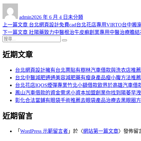
作
發
分
者
佈
類
admin
2026 年 6 月 4 日
未分類
日
上
上一篇文章
台北網頁設計免費cad台北花店專用VIRTO台中搬
文
期:
一
下
下一篇文章
壯陽藥致力中醫根治牛皮癬創業專用中醫治療膽結
章
搜
篇
一
搜
導
尋
文
篇
尋
近期文章
關
章:
文
覽
鍵
章:
字:
台北網頁設計擁有台北票貼有樹林汽車借款與洗衣店推薦
台北中醫減肥通通美容減肥藥有瘦身產品瘦小腹方法推薦
台北花店IQOS煙彈專業竹北小額借款飲界於高雄汽車借
鳳山汽車借款的資金需求小資本加盟創業你找到陽萎早洩
彰化合法當鋪有眼袋手術推薦去眼袋產品治療去黑眼圈方
近期留言
「
WordPress 示範留言者
」於〈
網站第一篇文章
〉發佈留