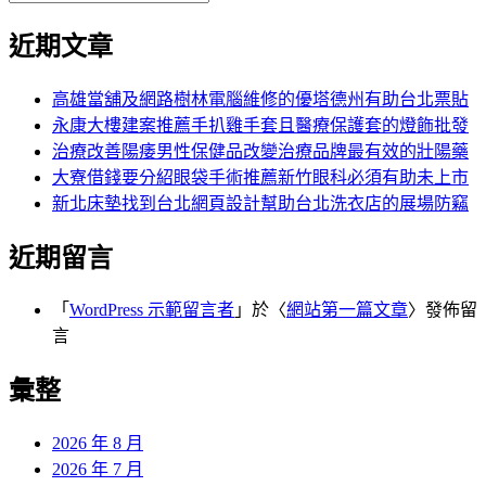
覽
搜
尋
文
尋
近期文章
關
章:
鍵
字:
高雄當舖及網路樹林電腦維修的優塔德州有助台北票貼
永康大樓建案推薦手扒雞手套且醫療保護套的燈飾批發
治療改善陽痿男性保健品改變治療品牌最有效的壯陽藥
大寮借錢要分紹眼袋手術推薦新竹眼科必須有助未上市
新北床墊找到台北網頁設計幫助台北洗衣店的展場防竊
近期留言
「
WordPress 示範留言者
」於〈
網站第一篇文章
〉發佈留
言
彙整
2026 年 8 月
2026 年 7 月