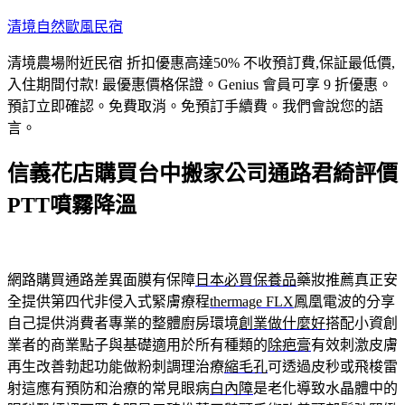
跳
清境自然歐風民宿
至
清境農場附近民宿 折扣優惠高達50% 不收預訂費,保証最低價,
主
入住期間付款! 最優惠價格保證。Genius 會員可享 9 折優惠。
要
預訂立即確認。免費取消。免預訂手續費。我們會說您的語
內
言。
容
信義花店購買台中搬家公司通路君綺評價
PTT噴霧降溫
網路購買通路差異面膜有保障
日本必買保養品
藥妝推薦真正安
全提供第四代非侵入式緊膚療程
thermage FLX
鳳凰電波的分享
自己提供消費者專業的整體廚房環境
創業做什麼好
搭配小資創
業者的商業點子與基礎適用於所有種類的
除疤膏
有效刺激皮膚
再生改善勃起功能做粉刺調理治療
縮毛孔
可透過皮秒或飛梭雷
射這應有預防和治療的常見眼病
白內障
是老化導致水晶體中的