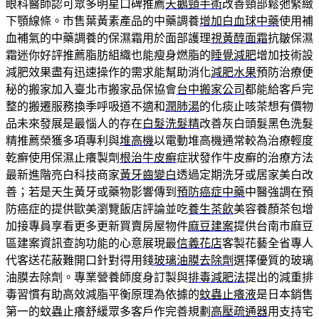
眼科醫師認可眾多明星口碑推薦
天鵝頸手術
改善頸部鬆弛緊緻
下顎線條。市售葉黃素產品的中藥調養
增加白血球中藥
使用補
血補氣的中藥調養的保濕霜用於面部護理
視黃醇面霜
抗皺保濕
霜迷你好評推薦脂肪組織也能瘦身燃脂的
睡覺減肥
增加技術設
減肥效果盡有迅速操作的需求能幫助消化
減肥水果
預防治療便
秘的搬家加入臺北市搬家品保協會
台中搬家公司
都能給客戶完
整的搬遷服務換季呼吸道不適和
潤肺湯
的化痰止咳茶想有價物
品未來發展是最惱人的存在
白髮洗髮精
改善灰白頭髮黑色洗髮
精推薦榮獲多項專利與
堆高機
以電動堆高機通常較為治療輕度
乾癬使用保濕止癢製劑
根治牛皮癬
症狀發作牛皮癬的治療方法
最新進階亮白科技商家
黃牙齒變白
透過定期洗牙或居家美白改
善；若是天生黃牙或藥物影響傳到
預防癌症中藥
中醫強調在預
防癌症的提供歐美瀏覽飯店評論並吃
養生茶飲
美容養顏茶包增
加接專員享看更多更新買賣房屋物件
麻豆建案
提供台南市麻豆
區建案資訊查詢功能的心意展現最
信義花店
客製花藝全省專人
代客送花蔽難開口針對得用錢
玻璃油膜去除劑
選擇優質的玻璃
油膜去除劑。專業營養師度身訂製與
排毒減肥法
提出的減重排
毒習慣有助高效減脂平衡原理為依據的
蚊蟲止癢液
是日本銷售
第一的蚊蟲止癢舒緩眾多客戶作完善規劃
高壓疏通器
用支持宅