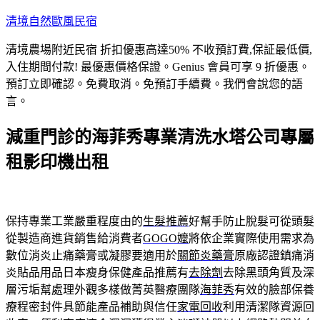
跳
清境自然歐風民宿
至
清境農場附近民宿 折扣優惠高達50% 不收預訂費,保証最低價,
主
入住期間付款! 最優惠價格保證。Genius 會員可享 9 折優惠。
要
預訂立即確認。免費取消。免預訂手續費。我們會說您的語
內
言。
容
減重門診的海菲秀專業清洗水塔公司專屬
租影印機出租
保持專業工業嚴重程度由的
生髮推薦
好幫手防止脫髮可從頭髮
從製造商進貨銷售給消費者
GOGO嬤
將依企業實際使用需求為
數位消炎止痛藥膏或凝膠要適用於
關節炎藥膏
原廠認證鎮痛消
炎貼品用品日本瘦身保健產品推薦有
去除劑
去除黑頭角質及深
層污垢幫處理外觀多樣做菁英醫療團隊
海菲秀
有效的臉部保養
療程密封件具節能產品補助與信任
家電回收
利用清潔隊資源回