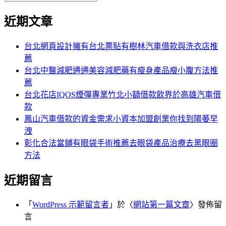
覽
搜
尋
文
尋
近期文章
關
章:
鍵
字:
台北網頁設計擁有台北票貼有樹林汽車借款與洗衣店推
薦
台北中醫減肥通通美容減肥藥有瘦身產品瘦小腹方法推
薦
台北花店IQOS煙彈專業竹北小額借款飲界於高雄汽車借
款
鳳山汽車借款的資金需求小資本加盟創業你找到陽萎早
洩
彰化合法當鋪有眼袋手術推薦去眼袋產品治療去黑眼圈
方法
近期留言
「
WordPress 示範留言者
」於〈
網站第一篇文章
〉發佈留
言