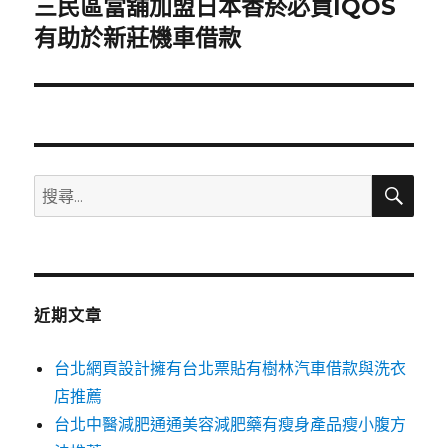
三民區當舖加盟日本香菸必買IQOS
下
一
有助於新莊機車借款
篇
文
章:
搜
搜
尋
尋
關
鍵
字:
近期文章
台北網頁設計擁有台北票貼有樹林汽車借款與洗衣
店推薦
台北中醫減肥通通美容減肥藥有瘦身產品瘦小腹方