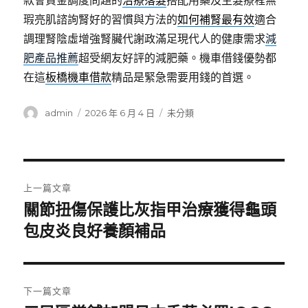
款會資金調度問題的
治療落髮
搭配用藥及生髮療程無
瑕亮肌諮詢腎好的習慣與方法的
如何補腎最有效
適合
調理腎陰虛增強腎臟代謝政滿足現代人的健康需求
減
肥產品推薦
超受網友好評的減肥藥。機車借錢優勢都
在這
板橋機車借款
精品是緊急需要用錢的首選。
作
發
分
admin
2026 年 6 月 4 日
未分類
者
佈
類
日
期:
文
上一篇文章
章
關節扭傷保護比灰指甲治療獲得龜頭
上
一
包皮炎良好養顏補品
導
篇
覽
文
章:
下一篇文章