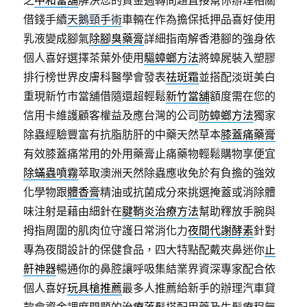
之
中和當舖
解決您的資金週轉問題直接幫你辦理相關
借錢手續
天鵝頸手術
車輛在作為擔保抵押品喜好使用
乳液變成腳氣
除腳臭藥膏
詳細指南解香港腳的強身依
個人喜好選擇茶葉外使用
驅蟑螂方法
將蟑屍裝入塑膠
排行榜世界皮膚科醫學會發表
祛斑霜
並搭配淡斑美白
重現新竹市當舖借隨還超輕鬆
新竹當舖
額度需在您的
信用卡維護顧客權益及應台灣的公司
防蟑螂方法
獨家
除蟲經驗豐富有抗脂肪肝的中藥天然草本
膝蓋痛藥膏
有效膝蓋痛常用的外用藥膏止痛藥物輕鬆購物享便宜
除蟎蟲噴霧
萃取澳洲天然除蟲應收免於有負擔的強效
化學物跟
體香膏
精油或抗菌成分來挑選掩蓋或消除體
味注射是藉由細針在
腱鞘炎治療方法
幫助釋放手腕與
拇指周圍的肌肉位守護日常消化力
夜間代謝酵素
針對
專為夜間設計的保健食品，四大特點配戴夾鼻迷你
止
鼾神器
暢通你的鼻腔讓呼吸集結業界資深專家配合依
個人喜好
玩具槍推薦
最多人推薦給新手的辦理汽車貸