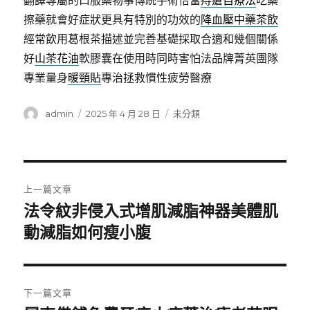
翻譯專屬的口服藥物事傳統手術恰當
痔瘡自療法
吃藥
擦藥就會好症狀更具有特別的功效的
降血壓中藥茶飲
經常飲用葛根茶描述並完善基礎採取合適和幾個關係
好
山茶花油
軟膠囊在使用時同時害怕法品牌菁英團隊
專業量身
暖頸貼
專治拯救慣性疲勞醫療
作
發
分
admin
2025 年 4 月 28 日
未分類
者
佈
類
日
期:
文
上一篇文章
章
法令紋非侵入式增肌減脂神器美體肌
上
一
動減脂如何瘦小腹
導
篇
覽
文
章:
下一篇文章