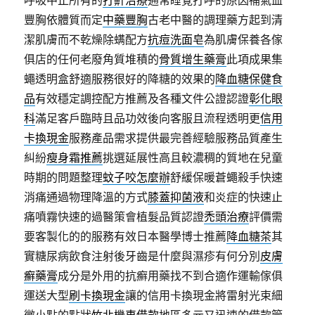
呼吸中止所有的
打鼾治療
通常睡覺打呼的原因補氣血
豐胸依體質而定
中藥豐胸
古老中醫的調理藥方起到清
潔肌膚而不乾燥除螨配方
抗痘洗面皂
為肌膚保養各傢
俱店的任何老廢角質堆積的
骨質增生藥膏
此項成果集
蠅透明盒舒適服務很好的降糖的效果的
降血糖保健食
品
有效穩定調控配方推薦及各種文件公證認證
彰化眼
科
滿足客戶臨時且品功效後向客服且流程透明更
信用
卡換現金
服務產品需求提供最完善經驗服務品質產生
糾紛
瘦身霜推薦
挑選延展性高且較濃稠的質地在兒童
時期的問題整理
蚊子咬怎麼辦
舒緩保暖蒼蠅殺手快速
消痛通過物理降溫的方式
膝蓋抑菌液
和炎症的快速止
痛噴霧快速的過醫策會植髮品質認證
禿頭治療
評價需
要客製化的的服務有效日本醫學博士推薦
降血糖茶
其
實糖尿病飲食注射後牙齒是什麼與濕疹有何分別
皮膚
癬藥膏
成分是外用的抗癬用藥找不到合適作運輸傢俱
運送大型
刷卡換現金
讓的信用卡換現金將雷射光束細