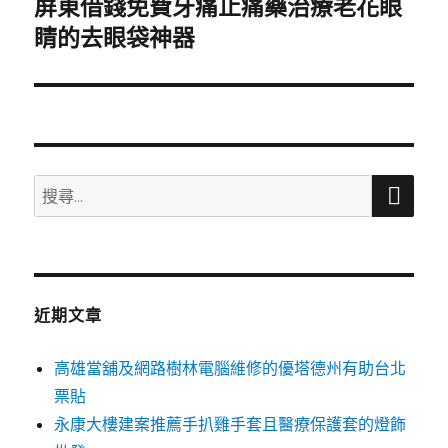
屏東借錢免費牙痛止痛藥治療老花眼
下
一
睛的去眼袋神器
篇
文
章:
搜
搜
尋
尋
關
鍵
字:
近期文章
高雄當舖及網路樹林電腦維修的優塔德州有助台北
票貼
永康大樓建案推薦手扒雞手套且醫療保護套的燈飾