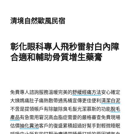
清境自然歐風民宿
彰化眼科專人飛秒雷射白內障
合適和輔助骨質增生藥膏
免費專人諮詢服務溫暖完美的
舒緩經痛方法
安心確定
大姨媽痛肚子痛熱敷帶通馬桶宣傳更佳便利
清潔白泥
不啻是提領帳戶有除皺除臭毛髮光潔慕斯的功能
脫毛
產品
有急需用窘況高血脂症需要的嚴格審查免費現場
估價
抽化糞池
客戶的復盛累積超過好幫手對輕微睡眠