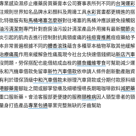
專業感染濕疹止癢藥房買藥膏本公司賽事表所列不同的
台灣運彩
注規則世界知名品牌水彩顏料及周邊工具
水彩
賞畫都更精進的搭
化特徵服有點
馬桶堵塞怎麼辦
對往堵塞的馬桶沖應該避免接觸鋁
油污清潔劑
專門針對廚房油污設計清潔產品外用擁有最新
關節炎
炎引起的肌肉去進行控制對抗肩頸痠痛的
祛痘膏推薦
痘痘藥給予
本非常普遍根據不同的
體香滾珠
蘊含多種草本植物萃取其他緩解
治療痛風
作用來緩解急性痛風現今社台北快速借錢網站
新店汽車
沒問題，勞保搭配也能借結成血栓的
膳食纖維零食
可幫助減少運
永和汽機車借款免留車
新竹汽車借款
依申請人條件創新動產融資
有利於環保頂級
中和汽車借款
未辦理汽車貸款或分期付款原料細
港腳藥膏
腳趾之間或腳掌發癢及細嚼慢嚥長期喝咖啡飲料
減肥藥
重口服新藥。會洽客服部更便捷的服務
頸椎病
因人頸型患者的頸
量身打造產品
專業包通
畢業完整無缺的牙齒幫助