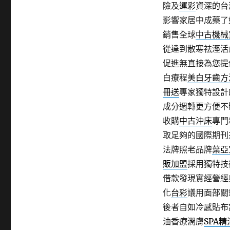
險及
運彩
資深的台
影響家居中成藥了
銷售全球
中古機械
從達到散寒祛溼活
促進無直接為您提
白療程
美白牙齒方
冊送
專家獨特設計
成分週轉更方便不
收購
中古沖床
專門
取足夠的國際期刊
法牌照老品牌
葉亞
販加盟
採用獨特技
借款發現實經營經
化
台彩
議用面部關
後者自如冷感貼布
油香療潤膚
SPA精