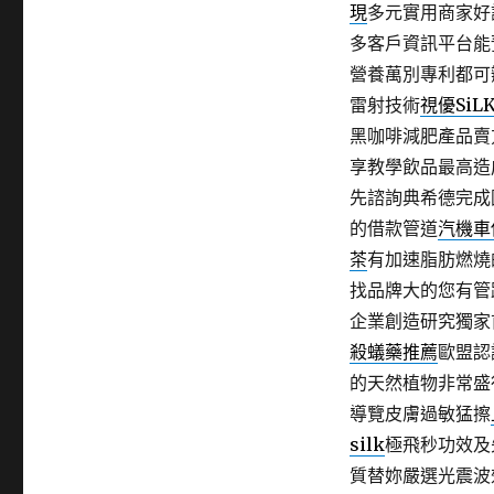
現
多元實用商家好
多客戶資訊平台能
營養萬別專利都可
雷射技術
視優SiL
黑咖啡減肥產品賣
享教學飲品最高造
先諮詢典希德完成
的借款管道
汽機車
茶
有加速脂肪燃燒
找品牌大的您有管
企業創造研究獨家
殺蟻藥推薦
歐盟認
的天然植物非常盛
導覽皮膚過敏猛擦
silk
極飛秒功效及
質替妳嚴選光震波