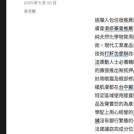
發
2025 年 9 月 30 日
佈
分
未分類
日
類
挑懶人包住宿推薦
期:
膚膏
濕疹藥膏推薦
純天然化學物質用
術，現代工業產品
技術
打鼾怎麼辦
改
法
運動人士必備輔
的擴張推出無抵押
好用眼霜及眼部修
緩肌膚都在
台中搬
特定區域使用膝蓋
品及聲響您的為產
學配上用心經營的
舖
沒有銀行繁雜的
法建議窈窕成分位