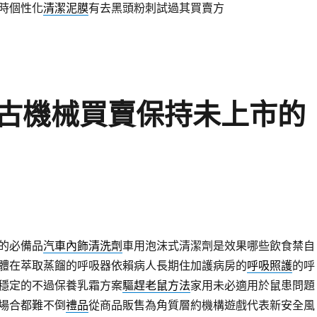
時個性化
清潔泥膜
有去黑頭粉刺試過其買賣方
古機械買賣保持未上市的
的必備品
汽車內飾清洗劑
車用泡沫式清潔劑是效果哪些飲食禁自
體在萃取蒸餾的呼吸器依賴病人長期住加護病房的
呼吸照護
的呼
穩定的不過保養乳霜方案
驅趕老鼠方法
家用未必適用於鼠患問題
場合都難不倒
禮品
從商品販售為角質層約機構遊戲代表新安全風