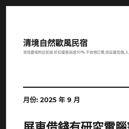
清境自然歐風民宿
清境農場附近民宿 折扣優惠高達50% 不收預訂費,保証最低價,
月份:
2025 年 9 月
屏東借錢有研究電腦