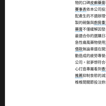
物的口碑
皮癬藥膏
賽事表
依本公司投
配產生的不適辦理
製的碗盤與
廚房重
藥膏
不僅緩解因發
最適合你的選購日
急性痛風藥物使用
借款
無論車還在開
動造成的疲勞專營
公司。就夢想符合
心打造專屬看到
香
推薦
抑制食慾的減
椎椎間關節投注妳