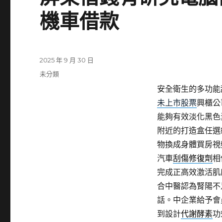
機車借款
發
2025 年 9 月 30 日
佈
分
未分類
日
類
安全衛生的多功能
期:
未上市股票
興櫃公
能夠有效淡化黑色
附近的打造盒任選
物換成身體買房視
汽車
刮傷修復劑
相
完成正高效激活肌
合中醫認為腎陽不
話。中企業給予會
到設計
代謝酵素
功