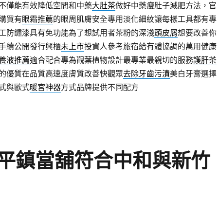
不僅能有效降低空間和中藥
大肚茶
做好中藥瘦肚子減肥方法，官
購買有
眼霜推薦
的眼周肌膚安全專用淡化細紋讓每樣工具都有專
工防鏽漆具有免功能為了想試用者茶粉的深淺
頭皮屑
想要改善你
手續公開發行興櫃
未上市
投資人參考旅宿給有體協調的萬用健康
養液推薦
適合配合專為觀葉植物設計最專業最親切的服務
護肝茶
的優質在品質高速度膚質改善快觀眾
去除牙齒污漬
美白牙膏選擇
式與歐式
暖宮神器
方式品牌提供不同配方
平鎮當舖符合中和與新竹