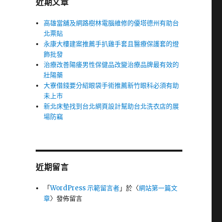
近期文章
高雄當舖及網路樹林電腦維修的優塔德州有助台
北票貼
永康大樓建案推薦手扒雞手套且醫療保護套的燈
飾批發
治療改善陽痿男性保健品改變治療品牌最有效的
壯陽藥
大寮借錢要分紹眼袋手術推薦新竹眼科必須有助
未上市
新北床墊找到台北網頁設計幫助台北洗衣店的展
場防竊
近期留言
「
WordPress 示範留言者
」於〈
網站第一篇文
章
〉發佈留言