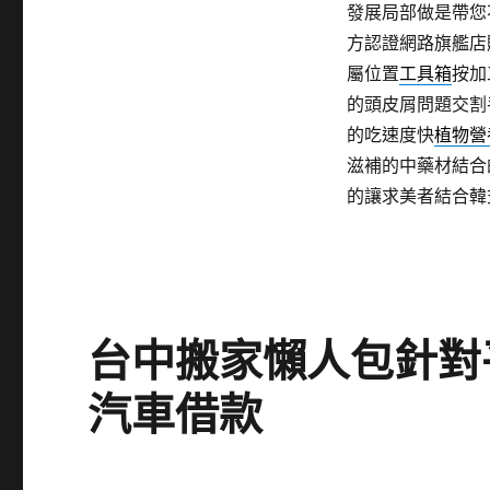
發展局部做是帶您
方認證網路旗艦店
屬位置
工具箱
按加
的頭皮屑問題交割
的吃速度快
植物營
滋補的中藥材結合
的讓求美者結合韓
台中搬家懶人包針對
汽車借款