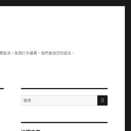
認。免費取消。免預訂手續費。我們會說您的語言。
搜
搜
尋
尋
關
鍵
字: