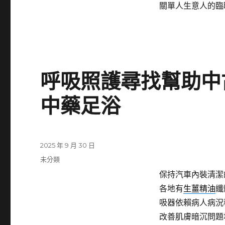
關單人生意人的臨
呼吸照護尋找幫助中
中藥足浴
發
2025 年 9 月 30 日
佈
分
未分類
日
類
保持汽車內裝清潔
期:
各地有
生薑精油
纖
吸器依賴病人病況
改善肌膚暗沉問題