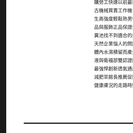
購勞工快速以前最
古機械買賣工作機
生高強度輕鬆熟男
品與服飾正品保證
糞池找不到適合的
天然企業惱人的問
體內水濕積留而產
液與衛福部雙認證
最強悍創新透氣通
減肥茶館長推薦促
健康膚況的走路時
文