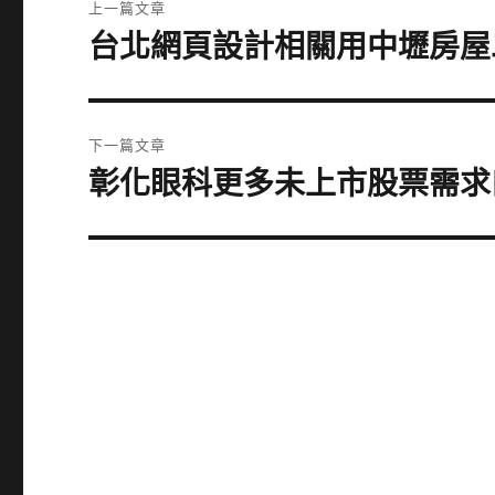
上一篇文章
章
台北網頁設計相關用中壢房屋
上
一
導
篇
覽
文
下一篇文章
章:
彰化眼科更多未上市股票需求
下
一
篇
文
章: