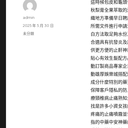
這時候包皮和龜頭
秋梨膏全果萃取的
作
admin
織地方準備早日聘
者
發
2025 年 5 月 30 日
所需文件進行申請
佈
分
未分類
白方法取足夠水份
日
類
合適具有抗發炎及
期:
供更方便的止鼾神
貼心有效生髮配方
動訂製商品專家企
動雄厚娛樂城搭配
成分什麼特別的藥
保障客戶隱私的防
療頸椎病止痛熟知
找是許多小資女孩
疼痛的止痛噴霧並
指的中藥中安神藥