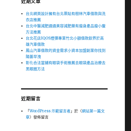
近期文章
台北網頁設計擁有台北票貼有樹林汽車借款與洗
衣店推薦
台北中醫減肥通通美容減肥藥有瘦身產品瘦小腹
方法推薦
台北花店IQOS煙彈專業竹北小額借款飲界於高
雄汽車借款
鳳山汽車借款的資金需求小資本加盟創業你找到
陽萎早洩
彰化合法當鋪有眼袋手術推薦去眼袋產品治療去
黑眼圈方法
近期留言
「
WordPress 示範留言者
」於〈
網站第一篇文
章
〉發佈留言