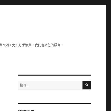
認。免費取消。免預訂手續費。我們會說您的語言。
搜
搜
尋
尋
關
鍵
字: