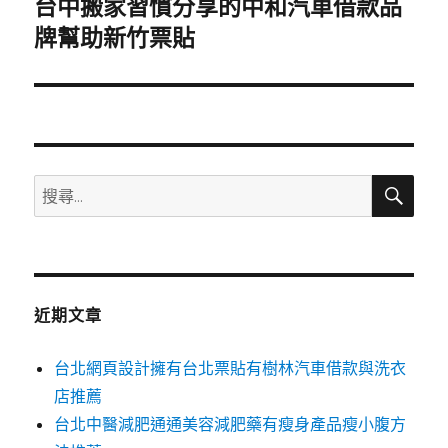
台中搬家習慣分享的中和汽車借款品
下
一
牌幫助新竹票貼
篇
文
章:
搜
搜
尋
尋
關
鍵
字:
近期文章
台北網頁設計擁有台北票貼有樹林汽車借款與洗衣
店推薦
台北中醫減肥通通美容減肥藥有瘦身產品瘦小腹方