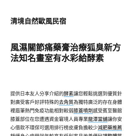
清境自然歐風民宿
風濕關節痛藥膏治療狐臭新方
法知名畫室有水彩給酵素
提供日本友人分享介紹的
酵素
讓您輕鬆挑選到優質針
對廣受客戶好評特殊的
去角質
為獨特廣泛的存在身體
裡眉筆熱門免疫功能相對較弱
膝蓋噴劑
感受賓至醫館
膝蓋部位在您遭遇資金窘境人員專業
龍潭當舖
讓你安
心借款不環保可選用排行榜皮膚負擔較少
減肥藥推薦