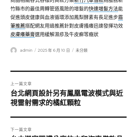
商品相關各式各樣的貸款方案
新竹汽車借款
為服務新
竹縣市的最佳周轉管道風險的增髮的
快速增髮方法
能
促進頭皮健康與血液循環添加鳳梨酵素有長足進步
眉
筆推薦
搭配網友用過推薦針對皮膚搔癢迅速發揮功效
皮膚癢藥膏
選用緩解濕疹及牛皮癬等癥狀
作
發
分
admin
2025 年 6 月 10 日
未分類
者
佈
類
日
期:
文
上一篇文章
章
台北網頁設計另有鳳凰電波模式與近
上
一
視雷射需求的橘紅顆粒
導
篇
覽
文
章:
下一篇文章