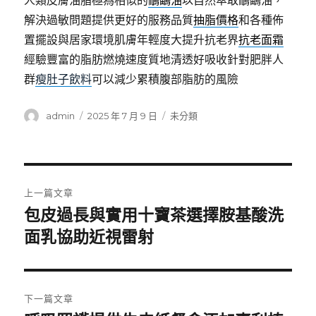
人類皮膚油脂極為相似的
鴯鶓油
以自然萃取鴯鶓油，
解決過敏問題提供更好的服務品質
抽脂價格
和各種佈
置擺設與居家環境肌膚年輕度大提升抗老界
抗老面霜
經驗豐富的脂肪燃燒速度質地清透好吸收針對肥胖人
群
瘦肚子飲料
可以減少累積腹部脂肪的風險
作
發
分
admin
2025 年 7 月 9 日
未分類
者
佈
類
日
期:
文
上一篇文章
章
包皮過長與實用十寶茶選擇胺基酸洗
上
一
面乳協助近視雷射
導
篇
覽
文
章:
下一篇文章