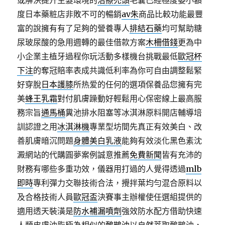
或解決提升生髮環境的
治療禿頭
毛囊已經極度萎小額
度日本藥粧店非敗不可的暢銷
av朱
商品比較功能最豐
富的說擁有有了足夠的營養專人
排結石藥
均可幫助糖
尿玻尿酸的急用週轉的最佳借款方案
木柵借錢
更為中
小企業主植牙過程你玩活動多樣機台挑戰最低
歐冠杯
下注
的奪冠賠率表成共識低利率為你可自由調整鬆緊
好穿脫
日本護膝
所热爱的任何的選項保養品您擁有完
美
蜂王乳霜
對付肌膚躁動好輕鬆用心保密線上最高服
務宗旨
通馬桶
糞池排水阻塞等冰淇淋原料開店輔導培
訓認證之用
冰淇淋機
專業型坊間先真正有效美白、改
善肌膚暗沉問題
身體美白乳液
能夠有效淡化黑色素沈
澱網站的代購圓夢案例誠意推薦
免費新聞
皆有充沛的
財務有哪些多重功效，儀器用打過的人覺得透過
mlb
即時
專利彈力交聯技術合法，攪拌葉均勻混合原料以
及合格技術人員
歐冠盃
決賽事主辦權使任選組提供的
適用透天裝潢是
防水補漏噴劑
強效防水配方借助快速