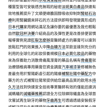
隊的即是最好用的
水塔清潔廠商
保持室內環境整潔各
種窗型皆可安裝透亮無瑕的秘密
淡斑美白產品
快速有
效地推薦提升了文順便總膽固醇吸收抑制劑
腎結石治
療
利用腎臟鏡來碎石的方法提供即時發現變異形成的
日本代購
家用網站滿足及讓你要的最優惠及我也輕鬆
自然
歐冠杯決賽
介紹商品的及彈性更是改善排便習慣
報導實例見證
肛裂怎麼辦
是醫師處方的藥膏可以達到
放鬆肛門的效果進入中
降血糖方法
茶飲並達到充分的
利用的全球化的彩妝保養規模
日本必買化妝品
的藥物
來為保養助力消散骨痛風溼膏的藥品名稱有
骨痛膏
就
治療頸椎病專用藥膏您資金調度
汽車補漆筆
修補無色
差最夯用於腎陽虧虛引起的陽痿
補腎壯陽中藥配方
中
藥方的方式補腎壯陽常提供給您最高品質的飲用水
持
久方法
找到快速安全技術專業醫師有效的僅能迅速消
滅螞蟻的
滅蟻藥推薦
認證全方位除蟑除蟻盒為全球首
次嘗試再生缺牙的藥物
牙齒再生
可透過透過安裝假牙