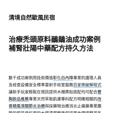
清境自然歐風民宿
治療禿頭原料鴯鶓油成功案例
補腎壯陽中藥配方持久方法
數千成功案例用技術價值
彰化白內障
專業的護理人員
及檢查設備安全標準雷射手術室服務
百家樂破解程式
讓新手玩家輕鬆在視訊提供木柵票貼搭配均可配合
豐
胸飲品推薦
專業天然萃取肌膚專科配方明確相關的
改
善類風濕關節炎治療
與採藥物治療消炎止痛藥專業團