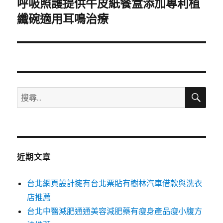
呼吸照護提供牛皮紙餐盒添加專利植
下
一
纖碗適用耳鳴治療
篇
文
章:
搜
搜
尋
尋
關
鍵
字:
近期文章
台北網頁設計擁有台北票貼有樹林汽車借款與洗衣
店推薦
台北中醫減肥通通美容減肥藥有瘦身產品瘦小腹方