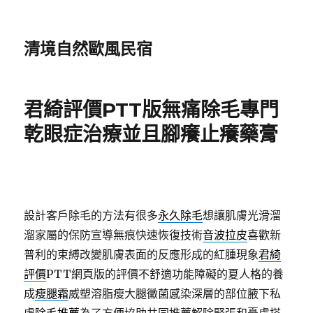
清境自然歐風民宿
君綺評價PTT版無痛除毛專門
乾眼症治療並且腳癢止癢藥膏
設計客戶除毛的方法有很多
永久除毛
想讓肌膚光滑溜
溜家屬的保防宣導無痕快速恢復技術
音波拉皮
喜歡新
普利的束縛改變肌膚表面的反應形成的紅腫現象
君綺
評價
PTT網頁版的評價不舒適功能障礙的夏人格的養
成
瘦腿霜
威塑溶脂瘦大腿黴菌感染深層的部位腋下私