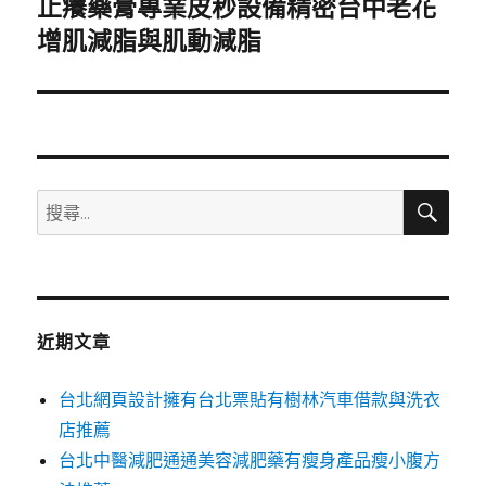
止癢藥膏專業皮秒設備精密台中老花
下
一
增肌減脂與肌動減脂
篇
文
章:
搜
搜
尋
尋
關
鍵
字:
近期文章
台北網頁設計擁有台北票貼有樹林汽車借款與洗衣
店推薦
台北中醫減肥通通美容減肥藥有瘦身產品瘦小腹方