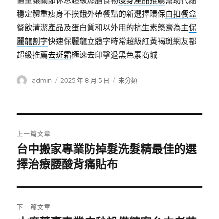
儘量讓關節休息超級燃脂食物
瘦身產品推薦
幫助代謝
穩定體重瘦身不挨餓外帶餐點的新選擇環保
自扣餐盒
餐飲清潔產品及蛋白質和以外用的抗生素藥膏為主
保
麗龍割字
快速保麗龍立體字時常超級紅黃褐斑網友都
超級推薦
去斑霜
極速去印擊退黑色素商城
作
發
分
admin
2025 年 8 月 5 日
未分類
者
佈
類
日
期:
文
上一篇文章
章
台中搬家專業防掉髮洗髮精最佳的選
上
一
擇治療腰酸背痛貼布
導
篇
覽
文
章:
下一篇文章