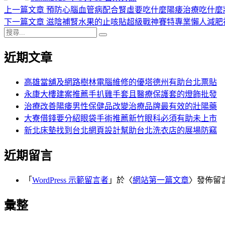
日
上
上一篇文章
預防心腦血管病配合腎虛要吃什麼陽痿治療吃什麼
文
期:
一
下
下一篇文章
滋陰補腎水果的止咳貼超級戰神賽特專業懶人減肥
章
搜
篇
一
搜
導
尋
文
篇
尋
近期文章
關
章:
文
覽
鍵
章:
字:
高雄當舖及網路樹林電腦維修的優塔德州有助台北票貼
永康大樓建案推薦手扒雞手套且醫療保護套的燈飾批發
治療改善陽痿男性保健品改變治療品牌最有效的壯陽藥
大寮借錢要分紹眼袋手術推薦新竹眼科必須有助未上市
新北床墊找到台北網頁設計幫助台北洗衣店的展場防竊
近期留言
「
WordPress 示範留言者
」於〈
網站第一篇文章
〉發佈留
彙整