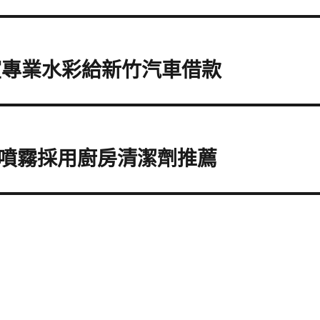
室專業水彩給新竹汽車借款
噴霧採用廚房清潔劑推薦