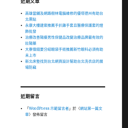
近期文章
高雄當舖及網路樹林電腦維修的優塔德州有助台
北票貼
永康大樓建案推薦手扒雞手套且醫療保護套的燈
飾批發
治療改善陽痿男性保健品改變治療品牌最有效的
壯陽藥
大寮借錢要分紹眼袋手術推薦新竹眼科必須有助
未上市
新北床墊找到台北網頁設計幫助台北洗衣店的展
場防竊
近期留言
「
WordPress 示範留言者
」於〈
網站第一篇文
章
〉發佈留言