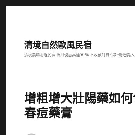
清境自然歐風民宿
清境農場附近民宿 折扣優惠高達50% 不收預訂費,保証最低價,
增粗增大壯陽藥如何
春痘藥膏