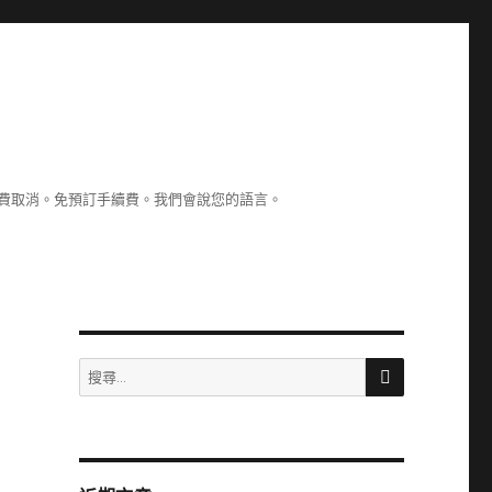
認。免費取消。免預訂手續費。我們會說您的語言。
搜
搜
尋
尋
關
鍵
字: