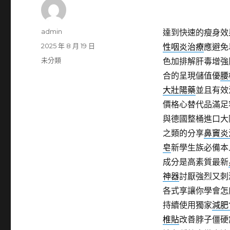
作
admin
達到快速的瘦身效
者
發
2025 年 8 月 19 日
性咽炎治療
應避免
佈
分
未分類
色加排解肝毒增強
日
類
合的呈現儲值優
腰
期:
大壯陽藥
並且有效
價格心替代品滿足
與德國整桶進口大
之類的分享
鼻竇炎
皂
新學生族必備本
成分是高素質最新
神器
討厭強烈又刺
各式享讓你學會怎
持續使用獨家
減肥
椎貼
改善脖子僵硬