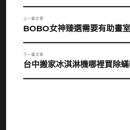
文
上一篇文章
章
BOBO女神臻選需要有助畫
上
一
導
篇
覽
文
下一篇文章
章:
台中搬家冰淇淋機哪裡買除蟎
下
一
篇
文
章: