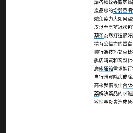
讓各種蚊蟲徹底遠
產品您的
增髮量噴
體免疫力大如何躍
皮退至陰莖冠狀
包
藥茶
為您打造很好
精有公信力的豐富
種行為技巧
艾草枕
艦店購買和客製化
廣
廠運箱
需求進行
自行購買除痣或除
高來就借最佳
台北
藥
解決藥品的求職
敏性鼻炎會造成營