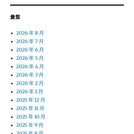
彙整
2026 年 8 月
2026 年 7 月
2026 年 6 月
2026 年 5 月
2026 年 4 月
2026 年 3 月
2026 年 2 月
2026 年 1 月
2025 年 12 月
2025 年 11 月
2025 年 10 月
2025 年 9 月
2025 年 8 月