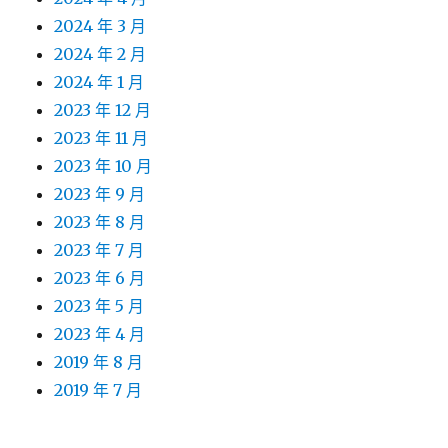
2024 年 3 月
2024 年 2 月
2024 年 1 月
2023 年 12 月
2023 年 11 月
2023 年 10 月
2023 年 9 月
2023 年 8 月
2023 年 7 月
2023 年 6 月
2023 年 5 月
2023 年 4 月
2019 年 8 月
2019 年 7 月