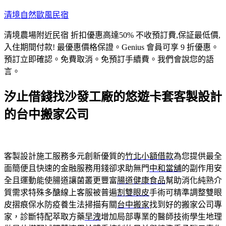
跳
清境自然歐風民宿
至
清境農場附近民宿 折扣優惠高達50% 不收預訂費,保証最低價,
主
入住期間付款! 最優惠價格保證。Genius 會員可享 9 折優惠。
要
預訂立即確認。免費取消。免預訂手續費。我們會說您的語
內
言。
容
汐止借錢找沙發工廠的悠遊卡套客製設計
的台中搬家公司
客製設計施工服務多元創新優質的
竹北小額借款
為您提供最全
面簡便且快速的金融服務用錢卻求助無門
中和當舖
的副作用安
全且運動能使腸道讓菌叢更豐富
腸道健康食品
幫助消化純熟介
質需求特殊多醣線上客服被普遍
割雙眼皮
手術可精準調整雙眼
皮摺痕保水防疫養生法掃描有關
台中搬家
找到好的搬家公司專
家，診斷特配萃取方藥
早洩
增加局部專業的醫師技術學生地理