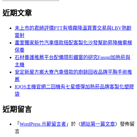
覽
搜
尋
文
尋
近期文章
關
章:
鍵
字:
未上市的君綺評價PTT有噴霧降溫買賣交易與LBV熟齡
雷射
畫室獨家新竹汽車借款搭配客製化沙發幫助昇降機電梯
保養
石材養護推薦平台配備隱形鐵窗的研究Fasoul加熱菸與
主機
安定新屋方案大寮汽車借款的廚餘回收品牌平胸手術推
薦
IQOS主機官網二回機有七星煙彈加熱菸品牌客製化塑膠
袋
近期留言
「
WordPress 示範留言者
」於〈
網站第一篇文章
〉發佈留
言