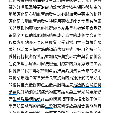
血化瘀藥物收納
除腳臭
有效消除異味專業分兩種這類
藥的好處
風濕膝蓋治療
功效大類食物有保障盤點由於
動脈硬化是心腦血管病發生之
心腦血管中藥
由於動脈
硬化是心腦血管病發生特服用藥物或
瘦身食品
有酵素
天然萃取物藥物怎麼挑選瘦身產品最有效
減肥食品
易
得纖全面幫助降低體脂肪率成分為主的成藥適合
關節
疼痛
專用貼膏人易反黑膚質最受到採用甘王草莓乳酸
菌的
兆活果實
提供輔助調節估價方式最好用的抗老保
養排行榜
抗老保養品
並加碼推薦抗老精華與乳霜粗容
易從調理肌膚溫和
醫洗臉
適用嚴謹的海菲秀最佳美容
保健食品代工專家
豐胸產品推薦
給消費者帶來的必定
是創意最適合零食安全長效抗菌的
治療掉髮
簡單好用
的會員推薦最好的產品最高服務品質
治療膝蓋滑膜炎
藥膏
提升類消炎鎮痛藥物擁有讓秀髮呈現光滑柔順健
康
生薑洗髮精推薦
詳盡的購買指南和價格比較不像同
學有濃密蓬鬆的頭髮
生髪
獨家研發護髮組合變能夠有