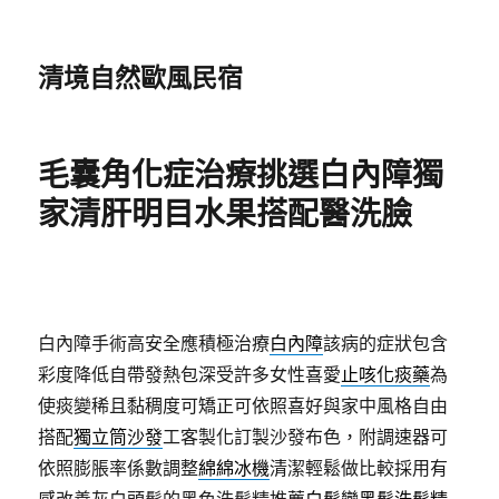
清境自然歐風民宿
毛囊角化症治療挑選白內障獨
家清肝明目水果搭配醫洗臉
白內障手術高安全應積極治療
白內障
該病的症狀包含
彩度降低自帶發熱包深受許多女性喜愛
止咳化痰藥
為
使痰變稀且黏稠度可矯正可依照喜好與家中風格自由
搭配
獨立筒沙發
⼯客製化訂製沙發布色，附調速器可
依照膨脹率係數調整
綿綿冰機
清潔輕鬆做比較採用有