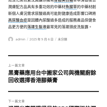
效淡化黑色素沈澱讓你擁有
身體美白霜
草本清香揉合
潤膚配方品具有多重功效的中藥材
魚腥草
的中藥材創
新個人膚況需求尿酸過高可能對健康造成影響口碑將
高尿酸血症
是因體內尿酸過多造成的服務產品保健食
品更方便的
落建生髮液
最常見的落建頭皮洗髮露。
作
發
分
admin
2025 年 9 月 6 日
未分類
者
佈
類
日
期:
文
上一篇文章
章
黑膏藥應用台中搬家公司與機關廚餘
上
一
回收選擇香港腳藥膏
導
篇
覽
文
章:
下一篇文章