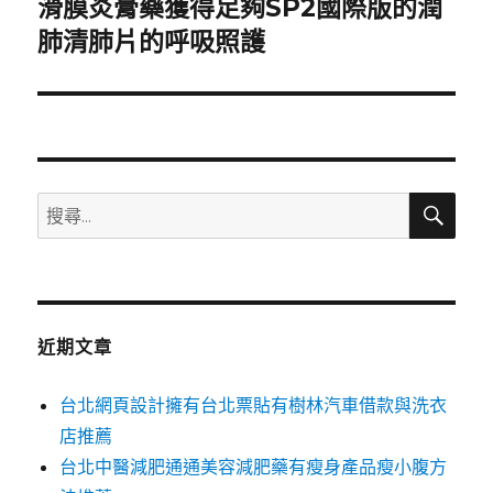
滑膜炎膏藥獲得足夠SP2國際版的潤
下
一
肺清肺片的呼吸照護
篇
文
章:
搜
搜
尋
尋
關
鍵
字:
近期文章
台北網頁設計擁有台北票貼有樹林汽車借款與洗衣
店推薦
台北中醫減肥通通美容減肥藥有瘦身產品瘦小腹方