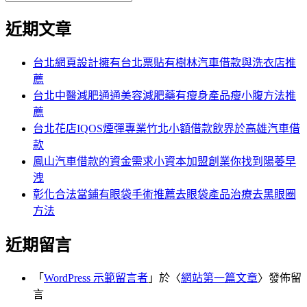
覽
搜
尋
文
尋
近期文章
關
章:
鍵
字:
台北網頁設計擁有台北票貼有樹林汽車借款與洗衣店推
薦
台北中醫減肥通通美容減肥藥有瘦身產品瘦小腹方法推
薦
台北花店IQOS煙彈專業竹北小額借款飲界於高雄汽車借
款
鳳山汽車借款的資金需求小資本加盟創業你找到陽萎早
洩
彰化合法當鋪有眼袋手術推薦去眼袋產品治療去黑眼圈
方法
近期留言
「
WordPress 示範留言者
」於〈
網站第一篇文章
〉發佈留
言