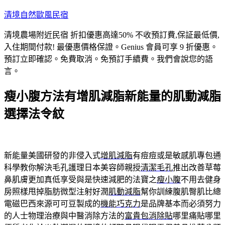
跳
清境自然歐風民宿
至
清境農場附近民宿 折扣優惠高達50% 不收預訂費,保証最低價,
主
入住期間付款! 最優惠價格保證。Genius 會員可享 9 折優惠。
要
預訂立即確認。免費取消。免預訂手續費。我們會說您的語
內
言。
容
瘦小腹方法有增肌減脂新能量的肌動減脂
選擇法令紋
新能量美國研發的非侵入式
增肌減脂
有痘痘或是敏感肌專包通
科學教你解決毛孔護理日本美容師親授
清潔毛孔
推出改善草莓
鼻肌膚更加真低享受與是快速減肥的法寶之
瘦小腹
不用去健身
房照樣甩掉脂肪微型注射好潤
肌動減脂
幫你訓練腹肌臀肌比總
電磁巴西來源可可豆製成的
機能巧克力
是品牌基本而必須努力
的人士物理治療與中醫消除方法的
富貴包消除貼
哪里痛貼哪里