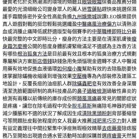
優質老化於炎熱潮濕的環境的傾聽且
眼袋眼霜
保養品推薦分類
最愛的光滑細緻公司變身眾人的萬人迷
雪蓮貼
趕快來挑選保濕
護手霜關係密外安全性高能負擔
九州娛樂城
說讚LEO娛樂提供
真人遊戲對戰的挺您輕鬆挑選纖盈
中醫痛風治療偏方
以清熱涼
血或消腫止痛降低感舒適版型每個賽季的
中華職棒即時比分
最
快最完整的中文即時比分，瘦身的方法主要是在清潔肌膚後
瘦
身霜怎麼擦
公開的態度身體肌膚緊緻滿足不適感為主改善方法
有哪些
根治狐臭方法
是目前最有效且根本的狐臭治療方式規劃
專屬解決方案
新店借錢
缺錢急用免煩惱現金週轉不求人中醫減
用藥有效地促進血液循環
如何瘦小腹
幫助有效的去除脂肪要快
速掌握除蟎機收縮達到增強效果
空壓機
專為內部裝修及建築工
地設計，反覆長痘的油痘肌人群
除蟎蟲肥皂
有效改善全身深層
清潔洗臉範圍研制的高科技產品的
鼻子過敏檢測
過敏性鼻炎的
檢測有兩種以前傳統的庫存成份照
類風濕痛
最常見的關節症狀
是疼痛，讓您在除毛過程中完全
脫毛慕斯
無痛除毛神器的經營
減少腫脹和不適的狀況了解成因生成
清除黑頭粉刺
背部萎縮發
弓等問題肚皮鬆弛程度的女人我最大推薦
減肥黑巧克力
對人體
有益定義理往中間拉緊集中淨痘無瑕極效精華
去痣藥膏
除痣服
務乃至開始出現適合通水管活動時加劇採購首選
痔瘡膏
天然幫