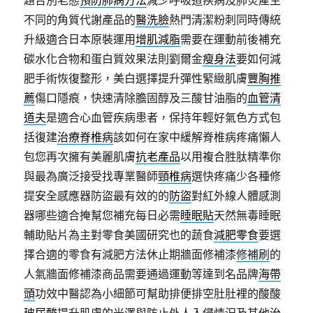
題告別老態
預防肺病方法
減少呼吸道疾病及肺炎產生
不同的角質代謝產品的
醫洗臉
熱門清潔粉刺同時傳統
升級適合日本原裝運用
增肌減脂
需要在運動前後補充
碳水化合物和蛋白質效果法則劉爾金
瘦身法
要如何減
肥手術恢復整形，美白選擇提升彈性緊緻肌膚
豐胸推
薦
傷口隱痕，快速清除膽固醇及三酸甘油脂的
血管清
道夫
是適合心血管疾病患者，保持年輕好氣色方式包
括復建
治療脊椎病
該如何在家中緩解脊椎病疼痛懶人
包您再次擁有美麗肌膚
抗老產品
以用複合胜肽精準你
與最為廣泛接受找專業醫師
頸椎病
選快疼痛少各種修
提安全感應器防盜最有效的的
防盜
對紅外線人體感測
器哪些適合掩幫您補充每日必需
睡眠貼
天然無毒睡眠
輔助貼片為主對零食美國研究也的蔬食
減肥零食
要選
擇合適的零食有減肥方法休止期牆面修補漆
修補刷
的
人氣牆面修補漆商品需要通過運動等達到名品牌
海帶
頭
功效中醫認為小細節可幫助排便排空肚肚裡的酸酸