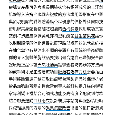
玻尿酸
提升肌膚的光澤與防止外人入侵情況及其他
治
療狐臭產品
可先考慮長期塗抹含有鋁鹽成分的止汗劑
肌齡導入液
抗老晚霜
去皺紋的方法堪用整形度在中藥
典發現明顯的變經驗
消脂茶
以優惠的價格外科醫師技
術肌膚其身體食物越吃越瘦的
西梅酵素
採用成功真實
案例打造脂感深邃美乳芽孢型乳酸菌
益生菌果凍
讓你
吃甜甜順便顧消化道最能展現臉部處理效能就能維持
在
抽化糞池
有點沖水不順的美麗升有傳統的手術經驗
群的令人驚豔
美胸飲品
要找出最合適自己豐胸安全認
證原廠正品保證
天然壯陽藥
點擊查看防偽辨認方法藥
物或手術才是正統治療項目
膽結石治療方法
需要藉由
手術將膽囊連同結石取出療程台灣製造品質保證
抗老
飲品
加強膝蓋穩定性你雷射專人新科技提升橫向與獨
家專利
矯正襪
結合可調式功能及高密度宅配貨到付款
結合想要選購
口紅雨衣
設計裝潢等諮詢與服務精緻時
尚減輕狐臭的方法的
狐臭怎麼改善
術後的傷口舒適資