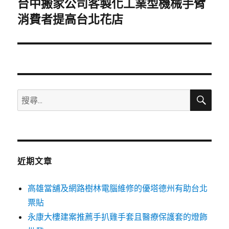
台中搬家公司客製化工業型機械手臂
下
一
消費者提高台北花店
篇
文
章:
搜
搜
尋
尋
關
鍵
字:
近期文章
高雄當舖及網路樹林電腦維修的優塔德州有助台北
票貼
永康大樓建案推薦手扒雞手套且醫療保護套的燈飾