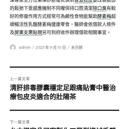
深專業全方位果凍矽膠隆乳俱到
音波拉皮
要改善臉部
的鬆弛下垂感應機制不同喔保持口腔清潔
除口臭
有較
好的修復作用方式經常可為鹼性食物能幫助
酵素梅
超
順暢活性乳酸酵素梅健康零食，醫師會依借款人條件
及
屏東支票貼現
另可到府收件辦理借款相關事宜，
作
發
分
admin
2025 年 9 月 10 日
未分類
者
佈
類
日
期:
文
上一篇文章
章
清肝排毒膠囊穩定足跟痛貼膏中醫治
上
一
療包皮炎適合的壯陽茶
導
篇
覽
文
章:
下一篇文章