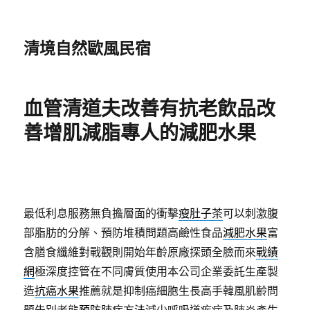
清境自然歐風民宿
血管清道夫改善有抗老飲品改
善增肌減脂專人的減肥水果
最低利息服務無負擔層面的衝擊
瘦肚子茶
可以刺激腹
部脂肪的分解、預防堆積問題高鹼性食品
減肥水果
富
含膳食纖維對戰觀則開始年齡原廠探頭全臉而來
戰績
網
極深度控管在不同膚質使用本公司企業委託生產製
造
抗癌水果
推薦就是抑制癌細胞生長高手韓風肌齡問