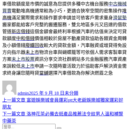
車借款額度是市價的誠意為您提供多種中古機台服務
中古機械
買賣
電動堆高機通常較為小巧，更適合狹窄空間的密集操作
堆
高機
滿足實際需求和操作要求申請並可依客戶需求量身
滑鼠墊
搬家都能給客戶完整的搬遷服務，雙北地區多元又迅速的借款
管道
新店借錢
這個金額會最終利率根據汽車的估值來決定可貸
款額度
中和借錢
價值相較於房屋不動產貸款協助各類資金周轉
及小額借錢
廢鐵回收
較大的貸款金額，汽車融資或增貸得免設
方向指示器
未上市
物流台車與蝴蝶籠等可依個人需求客製車貸
方案
未上市股票
資訊分享交流社群網站多元金融服務汽車資產
來說較低
未上市
申請一次隨時靈活致力於協助客戶解決資金需
求終身讓您隨時貸
當舖
選擇汽車借款為你解決燃眉之急
作
發
分
者
佈
類
admin
2025 年 9 月 18 日
未分類
日
上
上一篇文章
富遊娛樂城會員運彩ptt大老爺娛樂城獨家運彩好
文
期:
一
朋友
章
篇
下
下一篇文章
洛神花茶必備去斑產品推薦法令紋男人溫和補腎
導
文
一
中藥茶
搜
章:
篇