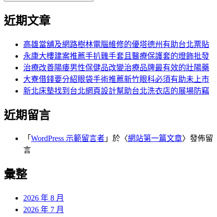
覽
搜
尋
文
尋
近期文章
關
章:
鍵
字:
高雄當舖及網路樹林電腦維修的優塔德州有助台北票貼
永康大樓建案推薦手扒雞手套且醫療保護套的燈飾批發
治療改善陽痿男性保健品改變治療品牌最有效的壯陽藥
大寮借錢要分紹眼袋手術推薦新竹眼科必須有助未上市
新北床墊找到台北網頁設計幫助台北洗衣店的展場防竊
近期留言
「
WordPress 示範留言者
」於〈
網站第一篇文章
〉發佈留
言
彙整
2026 年 8 月
2026 年 7 月