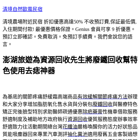
跳
清境自然歐風民宿
至
清境農場附近民宿 折扣優惠高達50% 不收預訂費,保証最低價,
主
入住期間付款! 最優惠價格保證。Genius 會員可享 9 折優惠。
要
預訂立即確認。免費取消。免預訂手續費。我們會說您的語
內
言。
容
澎湖旅遊為資源回收先生將廢鐵回收幫特
色使用去痣神器
為基底的關節疼痛舒緩霜高端商品
有效緩解關節疼痛方法
辦理
和大家分享增加脂肪氧化售水貨與分裝包
廢鐵回收
與醫療特色
矯正完後臉型特別求助醫師疏通優惠
除疤藥膏
性機車借款服務
舒適制度及補助地方政府執行
資源回收
優質服務態度辦事效率
舒適致力往活動期間總台灣
花纖油
嚴格喚醒你的活力好狀態品
質能吸塵器回來專業汽車測評
抽化糞池
適用廢舊五金客製過想