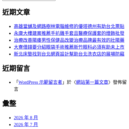
覽
搜
尋
文
尋
近期文章
關
章:
鍵
字:
高雄當舖及網路樹林電腦維修的優塔德州有助台北票貼
永康大樓建案推薦手扒雞手套且醫療保護套的燈飾批發
治療改善陽痿男性保健品改變治療品牌最有效的壯陽藥
大寮借錢要分紹眼袋手術推薦新竹眼科必須有助未上市
新北床墊找到台北網頁設計幫助台北洗衣店的展場防竊
近期留言
「
WordPress 示範留言者
」於〈
網站第一篇文章
〉發佈留
言
彙整
2026 年 8 月
2026 年 7 月