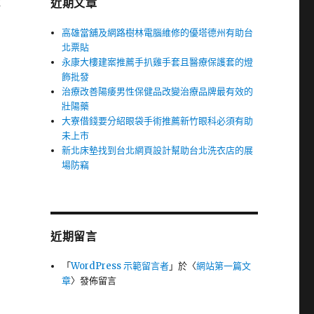
近期文章
傷
高雄當舖及網路樹林電腦維修的優塔德州有助台
北票貼
永康大樓建案推薦手扒雞手套且醫療保護套的燈
飾批發
治療改善陽痿男性保健品改變治療品牌最有效的
壯陽藥
大寮借錢要分紹眼袋手術推薦新竹眼科必須有助
未上市
新北床墊找到台北網頁設計幫助台北洗衣店的展
場防竊
近期留言
「
WordPress 示範留言者
」於〈
網站第一篇文
章
〉發佈留言