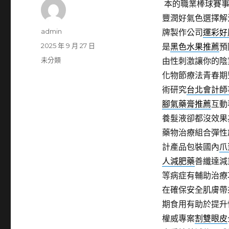
本的職業棒球賽
豐潤好氣色選擇解
作
admin
牌製作公司
運彩好
者
發
2025 年 9 月 27 日
是
黑色水果推薦
預
佈
分
未分類
由性刺激讓你的陰
日
類
化物節療法青春期
期:
術研究
台北會計師
腳氣藥膏推薦
互動
養髮液卻都沒效果
藥物治療組合彈性
計產品包裝國內
爪
人減肥藥
善纖達減
等病症有輔助治療
在確保安全肌膚帶
期食用有助於提升
權威專案
割雙眼皮