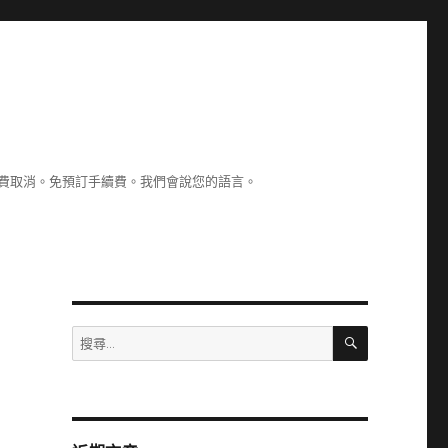
認。免費取消。免預訂手續費。我們會說您的語言。
搜
搜
尋
尋
關
鍵
字: