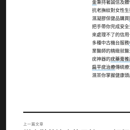
金
秉持著誠信及體
抗老撫紋對女性生
濕凝膠保健品購買
把手帶你完成安全
來處理不了的信用
多種中古機台服務
業醫師的精緻就醫
疣神器的
疣藥膏推
扁平疣治療
傳統療
濕茶你掌握健康頭
文
上一篇文章