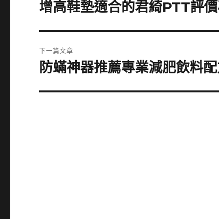
章
增高鞋墊適合的君綺PTT評
上
一
導
篇
覽
文
下一篇文章
章:
防蟎神器推薦專業減肥飲料配
下
一
篇
文
章: