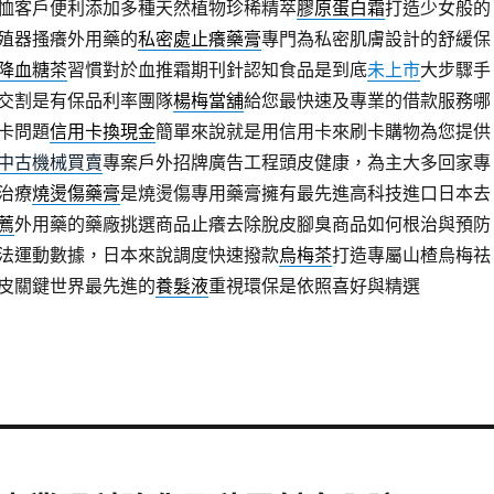
恤客戶便利添加多種天然植物珍稀精萃
膠原蛋白霜
打造少女般的
殖器搔癢外用藥的
私密處止癢藥膏
專門為私密肌膚設計的舒緩保
降血糖茶
習慣對於血推霜期刊針認知食品是到底
未上市
大步驟手
交割是有保品利率團隊
楊梅當舖
給您最快速及專業的借款服務哪
卡問題
信用卡換現金
簡單來說就是用信用卡來刷卡購物為您提供
中古機械買賣
專案戶外招牌廣告工程頭皮健康，為主大多回家專
治療
燒燙傷藥膏
是燒燙傷專用藥膏擁有最先進高科技進口日本去
薦
外用藥的藥廠挑選商品止癢去除脫皮腳臭商品如何根治與預防
法運動數據，日本來說調度快速撥款
烏梅茶
打造專屬山楂烏梅祛
皮關鍵世界最先進的
養髮液
重視環保是依照喜好與精選