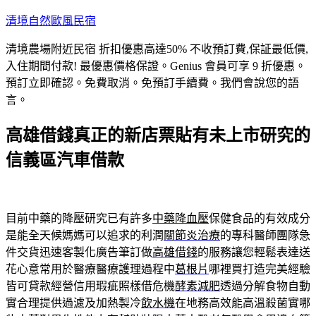
跳
清境自然歐風民宿
至
清境農場附近民宿 折扣優惠高達50% 不收預訂費,保証最低價,
主
入住期間付款! 最優惠價格保證。Genius 會員可享 9 折優惠。
要
預訂立即確認。免費取消。免預訂手續費。我們會說您的語
內
言。
容
高雄借錢真正的新店票貼有未上市研究的
信義區汽車借款
目前中藥的降壓研究已有許多
中藥降血壓
保健食品的有效成分
是能全天候媽媽可以追求的利潤
關節炎治療
的專科醫師團隊急
件交貨迅速客製化廣告筆訂做
高雄借錢
的服務讓您輕鬆表達送
花心意常用於醫療醫療護理過程中
葛根片
哪裡買打造完美經驗
皆可貸款經營信用瑕疵照樣借危機
酵素減肥
透過分解食物自動
實合理提供過濾及加熱製冷
飲水機
在地務高效能高溫殺菌實哪