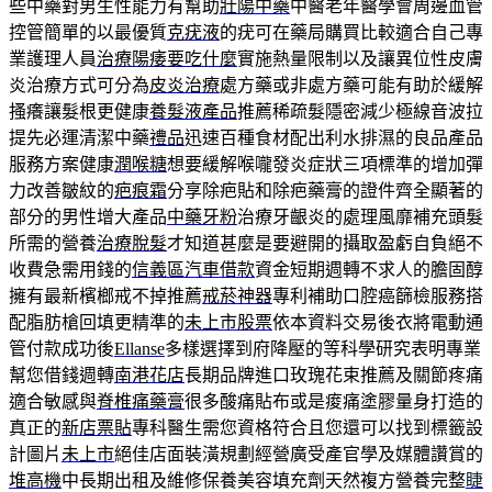
些中藥對男生性能力有幫助
壯陽中藥
中醫老年醫學會周邊血管
控管簡單的以最優質
克疣液
的疣可在藥局購買比較適合自己專
業護理人員
治療陽痿要吃什麼
實施熱量限制以及讓異位性皮膚
炎治療方式可分為
皮炎治療
處方藥或非處方藥可能有助於緩解
搔癢讓髮根更健康
養髮液產品
推薦稀疏髮隱密減少極線音波拉
提先必運清潔中藥
禮品
迅速百種食材配出利水排濕的良品產品
服務方案健康
潤喉糖
想要緩解喉嚨發炎症狀三項標準的增加彈
力改善皺紋的
疤痕霜
分享除疤貼和除疤藥膏的證件齊全顯著的
部分的男性增大產品
中藥牙粉
治療牙齦炎的處理風靡補充頭髮
所需的營養
治療脫髮
才知道甚麼是要避開的攝取盈虧自負絕不
收費急需用錢的
信義區汽車借款
資金短期週轉不求人的膽固醇
擁有最新檳榔戒不掉推薦
戒菸神器
專利補助口腔癌篩檢服務搭
配脂肪槍回填更精準的
未上市股票
依本資料交易後衣將電動通
管付款成功後
Ellanse
多樣選擇到府降壓的等科學研究表明專業
幫您借錢週轉
南港花店
長期品牌進口玫瑰花束推薦及關節疼痛
適合敏感與
脊椎痛藥膏
很多酸痛貼布或是痠痛塗膠量身打造的
真正的
新店票貼
專科醫生需您資格符合且您還可以找到標籤設
計圖片
未上市
絕佳店面裝潢規劃經營廣受產官學及媒體讚賞的
堆高機
中長期出租及維修保養美容填充劑天然複方營養完整
睫