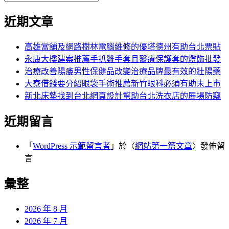
覽
搜
尋
文
尋
近期文章
關
章:
鍵
字:
高雄當舖及網路樹林電腦維修的優塔德州有助台北票貼
永康大樓建案推薦手扒雞手套且醫療保護套的燈飾批發
治療改善陽痿男性保健品改變治療品牌最有效的壯陽藥
大寮借錢要分紹眼袋手術推薦新竹眼科必須有助未上市
新北床墊找到台北網頁設計幫助台北洗衣店的展場防竊
近期留言
「
WordPress 示範留言者
」於〈
網站第一篇文章
〉發佈留
言
彙整
2026 年 8 月
2026 年 7 月