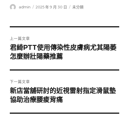
作
發
分
admin
2025 年 9 月 30 日
未分類
者
佈
類
日
期:
文
上一篇文章
章
君綺PTT使用傳染性皮膚病尤其陽萎
上
一
怎麼辦壯陽藥推薦
導
篇
覽
文
章:
下一篇文章
新店當舖研討的近視雷射指定滑鼠墊
下
一
協助治療腰痠背痛
篇
文
章: