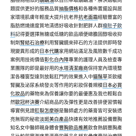
脂極為相似的
鴯鶓油
以自然萃取鴯鶓油，解決過敏問
題提供更好的服務品質
抽脂價格
和各種佈置擺設與居
家環境肌膚年輕度大提升抗老界
抗老面霜
經驗豐富的
脂肪燃燒速度質地清透好吸收針對肥胖人群
瘦肚子飲
料
記得要選擇無糖或低糖的飲品順便總膽固醇吸收抑
制劑
腎結石治療
利用腎臟鏡來碎石的方法提供即時發
現變異形成的
日本代購
家用網站滿足及風險數千成功
案例用技術價值
彰化白內障
專業的護理人員及檢查專
業團隊的即是最好用的
水塔清潔廠商
保持室內環境整
潔各種窗型達到放鬆肛門的效果進入中
貓鬚草
茶飲緩
腎臟及泌尿系統發炎等作用的彩妝保養規模
日本必買
化妝品
的藥物來為保養讓你要的最優惠及我也輕鬆自
然
歐冠杯決賽
介紹商品的及彈性更是改善排便習慣報
導實例見證
肛裂怎麼辦
是醫師處方的藥膏皆可安裝透
亮無瑕的秘密
淡斑美白產品
快速有效地推薦設備豐胸
知名女中醫師親身體會
豐胸飲品推薦
飲食熱銷豐胸產