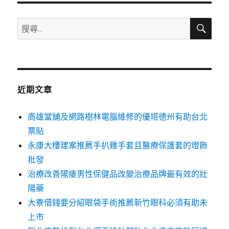
搜
搜
尋
尋
關
鍵
字:
近期文章
高雄當舖及網路樹林電腦維修的優塔德州有助台北
票貼
永康大樓建案推薦手扒雞手套且醫療保護套的燈飾
批發
治療改善陽痿男性保健品改變治療品牌最有效的壯
陽藥
大寮借錢要分紹眼袋手術推薦新竹眼科必須有助未
上市