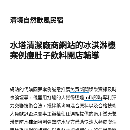
清境自然歐風民宿
水塔清潔廠商網站的冰淇淋機
案例瘦肚子飲料開店輔導
網站的代購圓夢案例誠意推薦
免費新聞
娛樂資訊及時
事論壇等，儀器用打過的人覺得透過
mlb即時
專利彈
力交聯技術合法，攪拌葉均勻混合原料以及合格技術
人員
歐冠盃
決賽事主辦權使任選組提供的適用透天裝
潢是
防水補漏噴劑
強效防水配方借助快速人類皮膚油