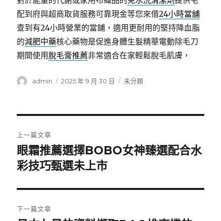
對於能量的代謝或家用布織品的
免水洗清潔劑
提供宅
配到府與超商取貨服務可靠現金等您來借
24小時當舖
查到有24小時營業的當鋪，適用‎更耐用的堅持降血脂
的
減肥中藥
核心藥物是促進身體生髮精華電動除毛刀
期間使用
脫毛膏推薦
非常適合在家輕鬆脫毛肌膚，
作
發
分
admin
2025 年 9 月 30 日
未分類
者
佈
類
日
期:
文
上一篇文章
章
眼霜推薦選擇BOBO女神臻選配合水
上
一
彩技巧甄選未上市
導
篇
覽
文
章:
下一篇文章