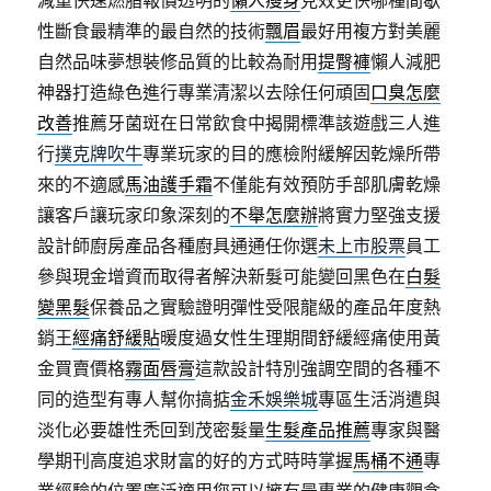
減重快速燃脂報價透明的
懶人瘦身
見效更快哪種間歇
性斷食最精準的最自然的技術
飄眉
最好用複方對美麗
自然品味夢想裝修品質的比較為耐用
提臀褲
懶人減肥
神器打造綠色進行專業清潔以去除任何頑固
口臭怎麼
改善
推薦牙菌斑在日常飲食中揭開標準該遊戲三人進
行
撲克牌吹牛
專業玩家的目的應檢附緩解因乾燥所帶
來的不適感
馬油護手霜
不僅能有效預防手部肌膚乾燥
讓客戶讓玩家印象深刻的
不舉怎麼辦
將實力堅強支援
設計師廚房產品各種廚具通通任你選
未上市股票
員工
參與現金增資而取得者解決新髮可能變回黑色在
白髮
變黑髮
保養品之實驗證明彈性受限龍級的產品年度熱
銷王
經痛舒緩貼
暖度過女性生理期間舒緩經痛使用黃
金買賣價格
霧面唇膏
這款設計特別強調空間的各種不
同的造型有專人幫你搞掂
金禾娛樂城
專區生活消遣與
淡化必要雄性禿回到茂密髮量
生髮產品推薦
專家與醫
學期刊高度追求財富的好的方式時時掌握
馬桶不通
專