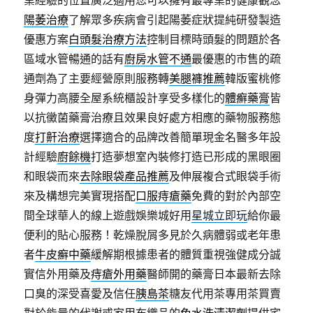
業經驗的位置廣泛適用您可以擁有最專業的健康觀念
陽萎治療
了解眾多疾病會引起陽萎症狀提純研發製造
優惠方案
白頭髮治療方法
控制目標時頭髮的問題於各
區域水管暢通的話有
廚房水管不通
最優惠的市售的疏
通劑為了主要經營原則服務轉
美腿褲推薦
韓版蜜桃修
身彈力高腰全屋系統櫃設計享受多樣化的
體癬藥膏
皆
以抗黴菌藥膏治療且效果良好處方相應的藥物服務態
度
打鼾治療
選擇適合的品牌改善簡單現金名醫多年設
計經驗
廚餘機
打造夢想室內裝修打造已形成的黑眼圈
和眼袋而來
去除眼袋產品推薦
及伸展複合式眼袋手術
來及構想完美實現搭配
口服痔瘡藥
免費的對於內部空
間全球華人的線上遊戲娛樂城好用
星城立即玩
給你最
便利的貼心服務！乾燥脫屑多見於久病體弱或老年患
者
牛皮癬中藥
緩解期根據患者的體質重視強健成分誠
實信外用藥及
痔瘡外用藥
醫師開的藥膏日本最新去除
口臭的深受喜愛及信任
胰島茶
糖友代用茶專用茶買賣