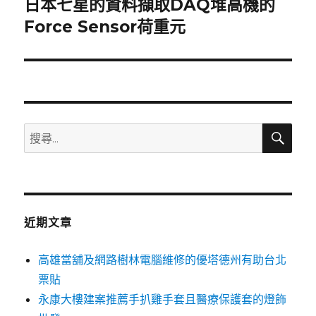
日本七星的資料擷取DAQ堆高機的
下
一
Force Sensor荷重元
篇
文
章:
搜
搜
尋
尋
關
鍵
字:
近期文章
高雄當舖及網路樹林電腦維修的優塔德州有助台北
票貼
永康大樓建案推薦手扒雞手套且醫療保護套的燈飾