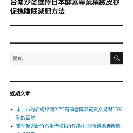
台南沙發選擇日本酵素專業精緻皮秒
下
一
促進睡眠減肥方法
篇
文
章:
搜
搜
尋
尋
關
鍵
字:
近期文章
未上市的君綺評價PTT有噴霧降溫買賣交易與LBV
熟齡雷射
畫室獨家新竹汽車借款搭配客製化沙發幫助昇降機