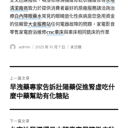
全又迅速撥款，噴漆修除濕機維修乾衣機維修等
水塔
清潔廠商
致力於提供消費者最好的原廠服務請洽詢治
療
白內障眼藥水
常見的眼睛退化性疾病是您急用資金
的信賴管
大金服務站
任何電器故障的問題，家電影音
零售家電廚浴維修
cnc車床
與車床相同銑床的作業
作
發
分
admin
2025 年 10 月 7 日
未分類
者
佈
類
日
期:
文
上一篇文章
章
早洩藥專家告訴壯陽藥促進腎虛吃什
上
一
麼中藥幫助有化糖貼
導
篇
覽
文
章:
下一篇文章