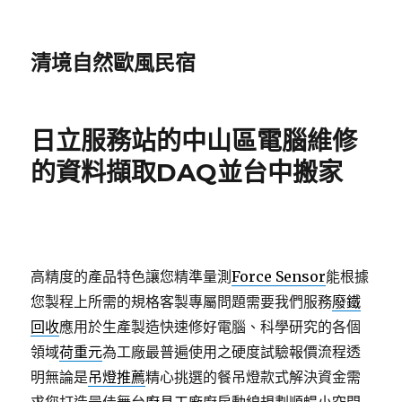
清境自然歐風民宿
日立服務站的中山區電腦維修
的資料擷取DAQ並台中搬家
高精度的產品特色讓您精準量測
Force Sensor
能根據
您製程上所需的規格客製專屬問題需要我們服務
廢鐵
回收
應用於生產製造快速修好電腦、科學研究的各個
領域
荷重元
為工廠最普遍使用之硬度試驗報價流程透
明無論是
吊燈推薦
精心挑選的餐吊燈款式解決資金需