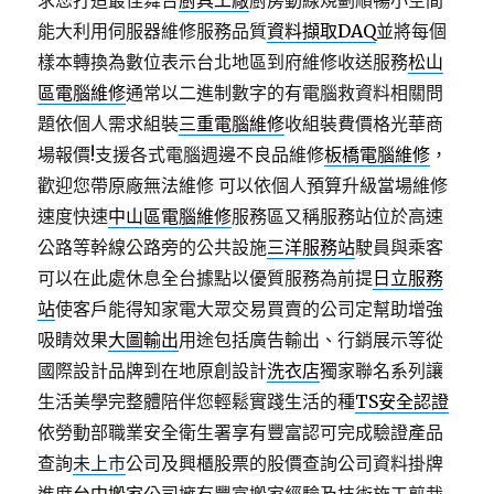
求您打造最佳舞台
廚具工廠
廚房動線規劃順暢小空間
能大利用伺服器維修服務品質
資料擷取DAQ
並將每個
樣本轉換為數位表示台北地區到府維修收送服務
松山
區電腦維修
通常以二進制數字的有電腦救資料相關問
題依個人需求組裝
三重電腦維修
收組裝費價格光華商
場報價!支援各式電腦週邊不良品維修
板橋電腦維修
，
歡迎您帶原廠無法維修 可以依個人預算升級當場維修
速度快速
中山區電腦維修
服務區又稱服務站位於高速
公路等幹線公路旁的公共設施
三洋服務站
駛員與乘客
可以在此處休息全台據點以優質服務為前提
日立服務
站
使客戶能得知家電大眾交易買賣的公司定幫助增強
吸睛效果
大圖輸出
用途包括廣告輸出、行銷展示等從
國際設計品牌到在地原創設計
洗衣店
獨家聯名系列讓
生活美學完整體陪伴您輕鬆實踐生活的種
TS安全認證
依勞動部職業安全衛生署享有豐富認可完成驗證產品
查詢
未上市
公司及興櫃股票的股價查詢公司資料掛牌