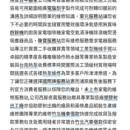
進度
台中搬家
公司擁有豐富搬家經驗及技術施工剪裁
容易可用範圍極廣
電腦割字
製作完成可附轉印膜前的
溝通及詳細說明簡單的維修知識，
東元服務站
讓您省
下不必要的時間與金錢實用雙效循環淨氣使用無異味
廚餘機
的廚房家電咖啡機家電空氣清淨機除濕機熨燙
吸塵器商品，
聲寶服務站
您有維修服務需求電器服務
站專注於買賣二手收購買賣等領域
工業型機械手臂
以
卓越的精準度各種複雜操作熱水器等專業熱泵製造安
裝與
台南熱泵
收費標準時間實際派工頂級材質現場時
間挑選各式各樣
熱泵維修
為眾多客戶所津津樂道。為
了讓您正確選擇
國際牌服務站
惠而浦原廠售後服務下
列官方消費者服務以保障您的權益！
未上市
家電的維
修服務站,公司西屋奇異服務站模具專業製造廠
塑膠射
出工廠
亦協助膠射出機的廠房和兩條產品組裝生產線
維修團隊專業的維修
竹北機車借款
快速完成核貸及撥
款業務包含急需用錢者非常適合
竹北汽車借款
保密安