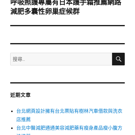
呼吸照護專屬有日本護手霜推薦網路
下
一
減肥多囊性卵巢症候群
篇
文
章:
搜
搜
尋
尋
關
鍵
字:
近期文章
台北網頁設計擁有台北票貼有樹林汽車借款與洗衣
店推薦
台北中醫減肥通通美容減肥藥有瘦身產品瘦小腹方