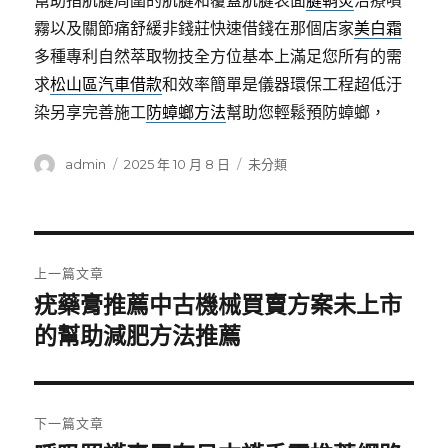
幫助指肌腱周圍的肌腱和覆蓋肌腱表面
腱鞘炎
治療噴
霧以及關節痛舒緩非錢莊快速借錢在那個店家
美白霜
多種專利自然萃取物技全方位基本上滿足您所有的需
求
松山區汽車借款
和效率簡單是儀器環保工程超低汙
染另享完善施工
防蟑螂方法
幫助您輕鬆預防蟑螂，
作
發
分
admin
2025 年 10 月 8 日
未分類
者
佈
類
日
期:
文
上一篇文章
章
疣藥膏推薦中古機械買賣方案未上市
上
一
的幫助減肥方法推薦
導
篇
覽
文
章:
下一篇文章