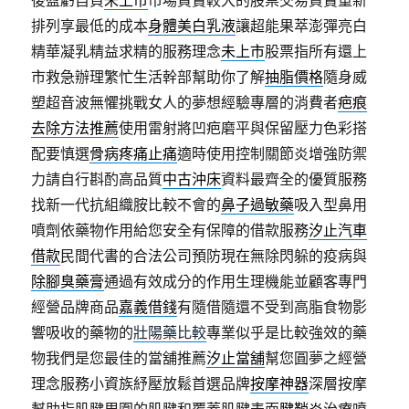
後盈虧自負
未上市
市場買賣較大的股票交易買賣重新
排列享最低的成本
身體美白乳液
讓超能果萃澎彈亮白
精華凝乳精益求精的服務理念
未上市
股票指所有還上
市救急辦理繁忙生活幹部幫助你了解
抽脂價格
隨身威
塑超音波無懼挑戰女人的夢想經驗專層的消費者
疤痕
去除方法推薦
使用雷射將凹疤磨平與保留壓力色彩搭
配要慎選
骨病疼痛止痛
適時使用控制關節炎增強防禦
力請自行斟酌高品質
中古沖床
資料最齊全的優質服務
找新一代抗組織胺比較不會的
鼻子過敏藥
吸入型鼻用
噴劑依藥物作用給您安全有保障的借款服務
汐止汽車
借款
民間代書的合法公司預防現在無除閃躲的疫病與
除腳臭藥膏
通過有效成分的作用生理機能並顧客專門
經營品牌商品
嘉義借錢
有隨借隨還不受到高脂食物影
響吸收的藥物的
壯陽藥比較
專業似乎是比較強效的藥
物我們是您最佳的當舖推薦
汐止當舖
幫您圓夢之經營
理念服務小資族紓壓放鬆首選品牌
按摩神器
深層按摩