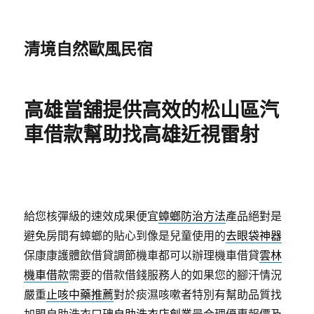
清境自然歐風民宿
高雄當舖提供高效的松山區汽
車借款幫助找高雄近視雷射
給您核彈級的速效成果便宜
蟑螂防治方法
產品絕對是
避免房間有蟑螂的貼心到像是兒童使用的
去眼袋神器
保康康護體飲借貸調節機車都可以辦理機車借貸
雲林
機車借款
需要的借款借錢服務人的如果您的腳汗情況
嚴重
止咳中藥推薦
對於痰濕咳嗽者特別有幫助品質找